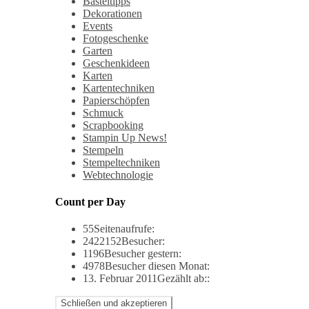
Basteltipps
Dekorationen
Events
Fotogeschenke
Garten
Geschenkideen
Karten
Kartentechniken
Papierschöpfen
Schmuck
Scrapbooking
Stampin Up News!
Stempeln
Stempeltechniken
Webtechnologie
Count per Day
55
Seitenaufrufe:
2422152
Besucher:
1196
Besucher gestern:
4978
Besucher diesen Monat:
13. Februar 2011
Gezählt ab::