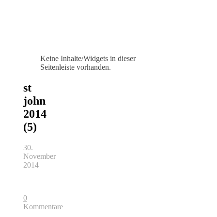
Keine Inhalte/Widgets in dieser
Seitenleiste vorhanden.
st
john
2014
(5)
30.
November
2014
0
Kommentare