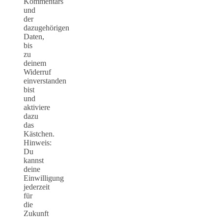
Kommentars
und
der
dazugehörigen
Daten,
bis
zu
deinem
Widerruf
einverstanden
bist
und
aktiviere
dazu
das
Kästchen.
Hinweis:
Du
kannst
deine
Einwilligung
jederzeit
für
die
Zukunft