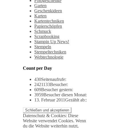
Fotogeschenke
Garten
Geschenkideen
Karten
Kartentechniken
Papierschöpfen
Schmuck
Scrapbooking
Stampin Up News!
Stempeln
Stempeltechniken
Webtechnologie
Count per Day
430
Seitenaufrufe:
2421133
Besucher:
609
Besucher gestern:
3959
Besucher diesen Monat:
13. Februar 2011
Gezählt ab::
Datenschutz & Cookies: Diese
Website verwendet Cookies. Wenn
du die Website weiterhin nutzt,