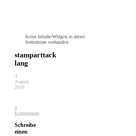
Keine Inhalte/Widgets in dieser
Seitenleiste vorhanden.
stamparttack
lang
3.
August
2016
0
Kommentare
Schreibe
einen