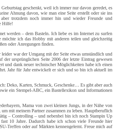
Geburtstag geschenkt, weil ich immer nur davon geredet, es
keine Ahnung davon, wie man eine Seite erstellt oder sie ins
ss aber trotzdem noch immer hin und wieder Freunde und
 Hilfe!
t werden – dem Basteln. Ich liebe es im Internet zu surfen
e möchte ich das Hobby mit anderen teilen und gleichzeitig
toßen oder Anregungen finden.
r leider war der Umgang mit der Seite etwas umständlich und
uf der ursprünglichen Seite 2006 der letzte Eintrag gewesen
ert und dank neuer technischer Möglichkeiten habe ich einen
t. Jahr für Jahr entwickelt er sich und so bin ich aktuell im
eich: Deko, Karten, Schmuck, Geschenke… Es gibt aber auch
owie ein Stempel-ABC, ein Bastellexikon und Informationen
iederbayern, Mama von zwei kleinen Jungs, in der Nähe von
, um mit meinem Partner zusammen zu leben. Hauptberuflich
h tätig – Controlling – und nebenbei bin ich noch Stampin Up
 fast 10 Jahre. Dadurch habe ich schon viele Freunde hier
 SU-Treffen oder auf Märkten kennengelernt. Freue mich auf