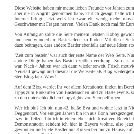
Diese Website haben mir meine lieben Freunde vor Jahren zum 
aber nie in Angriff genommen habe. Ehrlich gesagt, hatte ich 
Internet bringt. Jetzt weiß ich zwar ein wenig mehr, mu
Geschwister mit Fragen nerven. Vielen Dank noch mal für Eure
Von Anfang an sollte die Seite meinem liebsten Hobby gewidme
und neue wunderbare Bastel-Ideen zu finden. Mit dieser Seit
dazu beitragen, dass andere Bastler ebenfalls auf neue Ideen s
‘Zeit-zum-basteln’ war auch der erste Name der Web-Seite. Nu
andere Dinge haben das Basteln zeitlich verdrängt. So dass a
war. Nach 4 Jahren war ich dann wieder soweit. Frisch motivi
Neustart gewagt und diesmal die Webseite als Blog weitergeführ
6ten Blog-Jahr. Wow!
Auf dem Blog werdet Ihr vor allem Kreationen finden im Ber
Tipps zum Einkaufen von Bastelsachen und zu Bastelevents, s
zu den unterschiedlichen Copyrights von Stempelfirmen.
Wer ich bin? Ich bin nun 42, heiße Eva und wohne jetzt in N
Deggendorf. Vor einigen Jahren bin ich aus Bonn herzgezogen
bzw. in Teilzeit bin ich in einem eher nicht kreativen Bereic
Demonstratorin seitdem ich hier in Bayern wohne, also jetzt
gewonnen und viele Bastler auf Kursen bei mir zu Hause, auf