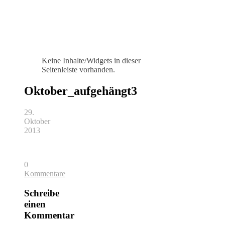
Keine Inhalte/Widgets in dieser
Seitenleiste vorhanden.
Oktober_aufgehängt3
29.
Oktober
2013
0
Kommentare
Schreibe
einen
Kommentar