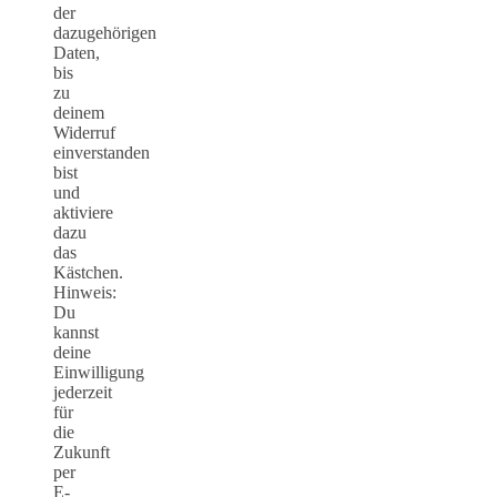
der
dazugehörigen
Daten,
bis
zu
deinem
Widerruf
einverstanden
bist
und
aktiviere
dazu
das
Kästchen.
Hinweis:
Du
kannst
deine
Einwilligung
jederzeit
für
die
Zukunft
per
E-