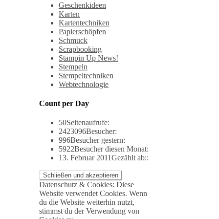
Geschenkideen
Karten
Kartentechniken
Papierschöpfen
Schmuck
Scrapbooking
Stampin Up News!
Stempeln
Stempeltechniken
Webtechnologie
Count per Day
50
Seitenaufrufe:
2423096
Besucher:
996
Besucher gestern:
5922
Besucher diesen Monat:
13. Februar 2011
Gezählt ab::
Datenschutz & Cookies: Diese
Website verwendet Cookies. Wenn
du die Website weiterhin nutzt,
stimmst du der Verwendung von