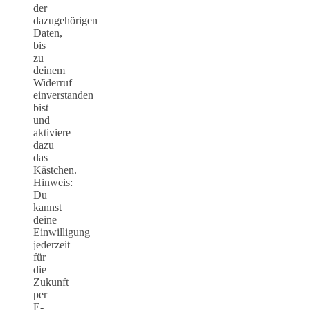
der
dazugehörigen
Daten,
bis
zu
deinem
Widerruf
einverstanden
bist
und
aktiviere
dazu
das
Kästchen.
Hinweis:
Du
kannst
deine
Einwilligung
jederzeit
für
die
Zukunft
per
E-