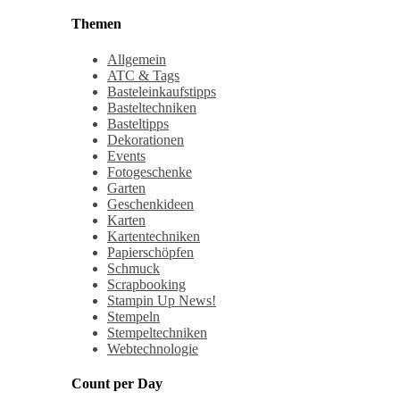
Themen
Allgemein
ATC & Tags
Basteleinkaufstipps
Basteltechniken
Basteltipps
Dekorationen
Events
Fotogeschenke
Garten
Geschenkideen
Karten
Kartentechniken
Papierschöpfen
Schmuck
Scrapbooking
Stampin Up News!
Stempeln
Stempeltechniken
Webtechnologie
Count per Day