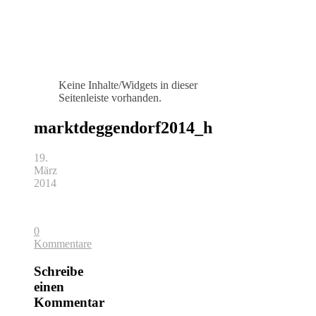
Keine Inhalte/Widgets in dieser
Seitenleiste vorhanden.
marktdeggendorf2014_h
19.
März
2014
0
Kommentare
Schreibe
einen
Kommentar