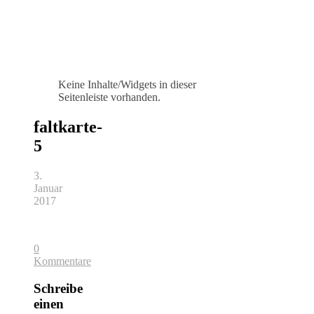
Keine Inhalte/Widgets in dieser
Seitenleiste vorhanden.
faltkarte-
5
3.
Januar
2017
0
Kommentare
Schreibe
einen