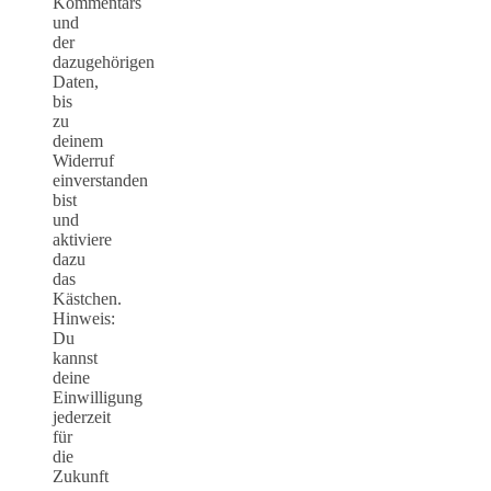
Kommentars
und
der
dazugehörigen
Daten,
bis
zu
deinem
Widerruf
einverstanden
bist
und
aktiviere
dazu
das
Kästchen.
Hinweis:
Du
kannst
deine
Einwilligung
jederzeit
für
die
Zukunft