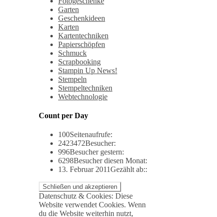
Fotogeschenke
Garten
Geschenkideen
Karten
Kartentechniken
Papierschöpfen
Schmuck
Scrapbooking
Stampin Up News!
Stempeln
Stempeltechniken
Webtechnologie
Count per Day
100
Seitenaufrufe:
2423472
Besucher:
996
Besucher gestern:
6298
Besucher diesen Monat:
13. Februar 2011
Gezählt ab::
Datenschutz & Cookies: Diese
Website verwendet Cookies. Wenn
du die Website weiterhin nutzt,