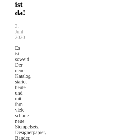
ist
da!
3.
Juni
2020
Es
ist
soweit!
Der
neue
Katalog
startet
heute
und
mit
ihm
viele
schöne
neue
Stempelsets,
Designerpapier,
Bänder,