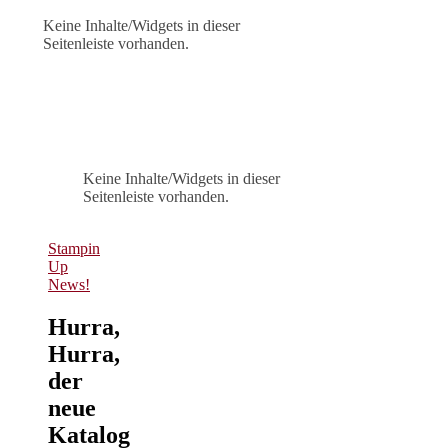
Keine Inhalte/Widgets in dieser
Seitenleiste vorhanden.
Keine Inhalte/Widgets in dieser
Seitenleiste vorhanden.
Stampin
Up
News!
Hurra,
Hurra,
der
neue
Katalog