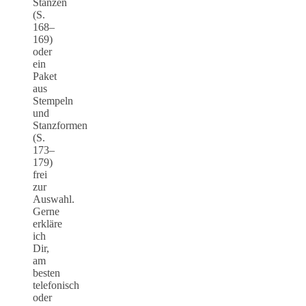
Stanzen
(S.
168–
169)
oder
ein
Paket
aus
Stempeln
und
Stanzformen
(S.
173–
179)
frei
zur
Auswahl.
Gerne
erkläre
ich
Dir,
am
besten
telefonisch
oder