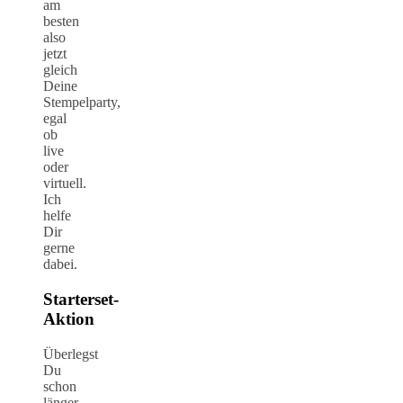
am
besten
also
jetzt
gleich
Deine
Stempelparty,
egal
ob
live
oder
virtuell.
Ich
helfe
Dir
gerne
dabei.
Starterset-
Aktion
Überlegst
Du
schon
länger