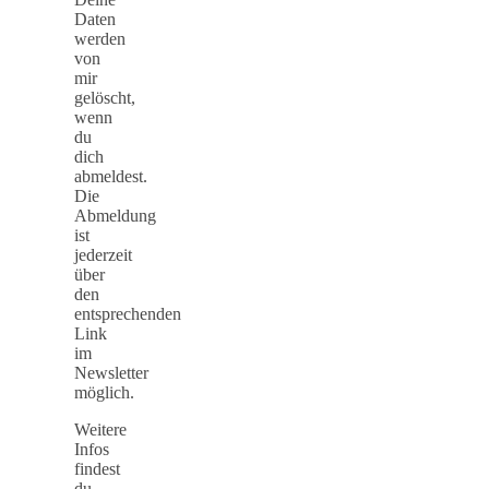
Daten
werden
von
mir
gelöscht,
wenn
du
dich
abmeldest.
Die
Abmeldung
ist
jederzeit
über
den
entsprechenden
Link
im
Newsletter
möglich.
Weitere
Infos
findest
du