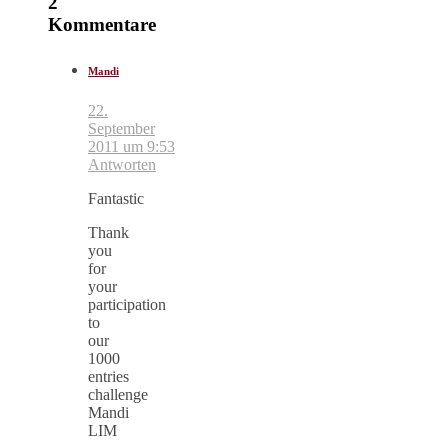
2
Kommentare
Mandi
22.
September
2011 um 9:53
Antworten
Fantastic
Thank
you
for
your
participation
to
our
1000
entries
challenge
Mandi
LIM