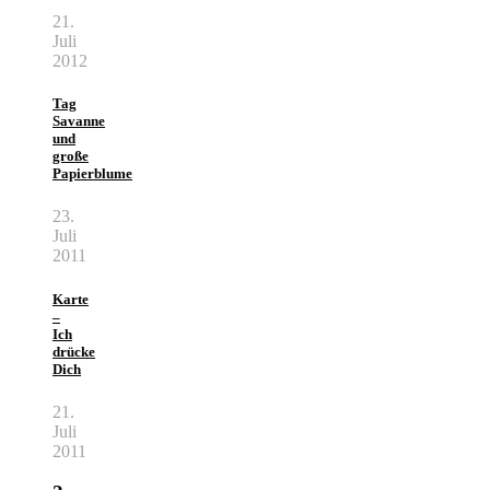
21.
Juli
2012
Tag
Savanne
und
große
Papierblume
23.
Juli
2011
Karte
–
Ich
drücke
Dich
21.
Juli
2011