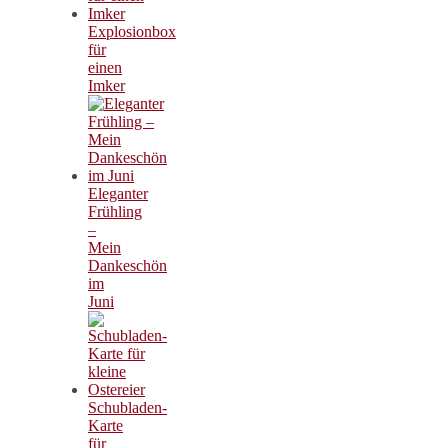
Explosionbox
für
einen
Imker
Eleganter
Frühling
–
Mein
Dankeschön
im
Juni
Schubladen-
Karte
für