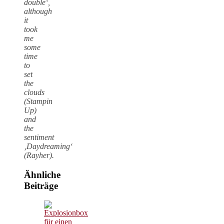
double‘,
although
it
took
me
some
time
to
set
the
clouds
(Stampin
Up)
and
the
sentiment
‚Daydreaming‘
(Rayher).
Ähnliche
Beiträge