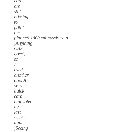
cards
are
still
missing
to
fulfill
the
planned 1000 submissions to
‚Anything
CAS
goes‘,
so
I
tried
another
one. A
very
quick
card
motivated
by
last
weeks
topic
‚Seeing