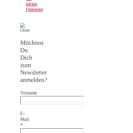
kleine
Ostereier
Möchtest
Du
Dich
zum
Newsletter
anmelden?
Vorname
E-
Mail
*