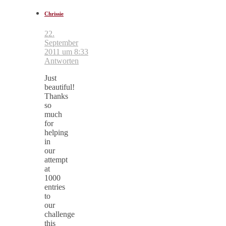
Chrissie
22.
September
2011 um 8:33
Antworten
Just
beautiful!
Thanks
so
much
for
helping
in
our
attempt
at
1000
entries
to
our
challenge
this