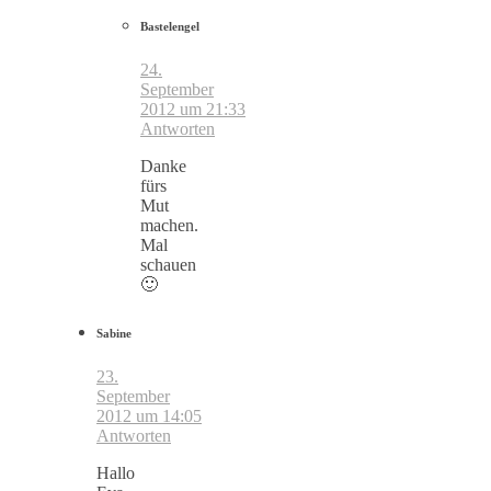
Bastelengel
24.
September
2012 um 21:33
Antworten
Danke
fürs
Mut
machen.
Mal
schauen
🙂
Sabine
23.
September
2012 um 14:05
Antworten
Hallo