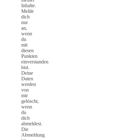
Inhalte.
Melde
dich
nur
an,
wenn
du
mit
diesen
Punkten
einverstanden
bist.
Deine
Daten
werden
von
mir
gelöscht,
wenn
du
dich
abmeldest.
Die
Abmeldung