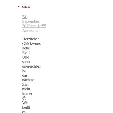
Sabine
24.
September
2012 um 11:55
Antworten
Herzlichen
Glückwunsch
liebe
Eva!
Und
sooo
unereichbar
ist
das
nächste
Ziel
nicht
immer
😉
Wie
heißt
es