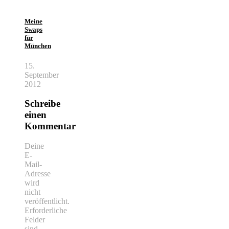
Meine
Swaps
für
München
15.
September
2012
Schreibe
einen
Kommentar
Deine
E-
Mail-
Adresse
wird
nicht
veröffentlicht.
Erforderliche
Felder
sind