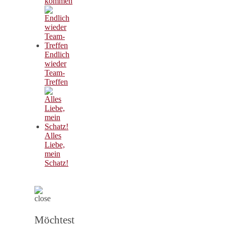
kommen
Endlich
wieder
Team-
Treffen
Alles
Liebe,
mein
Schatz!
Möchtest