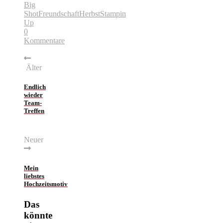
Big
Shot
Freundschaft
Herbst
Stampin
Up
0
Kommentare
Älter
Endlich
wieder
Team-
Treffen
Neuer
Mein
liebstes
Hochzeitsmotiv
Das
könnte