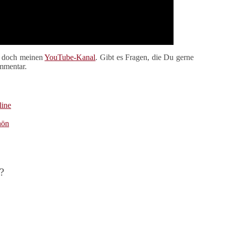
r doch meinen
YouTube-Kanal
. Gibt es Fragen, die Du gerne
ommentar.
line
hön
?