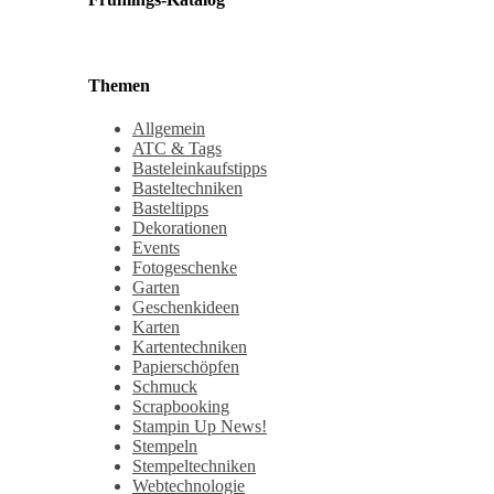
Themen
Allgemein
ATC & Tags
Basteleinkaufstipps
Basteltechniken
Basteltipps
Dekorationen
Events
Fotogeschenke
Garten
Geschenkideen
Karten
Kartentechniken
Papierschöpfen
Schmuck
Scrapbooking
Stampin Up News!
Stempeln
Stempeltechniken
Webtechnologie