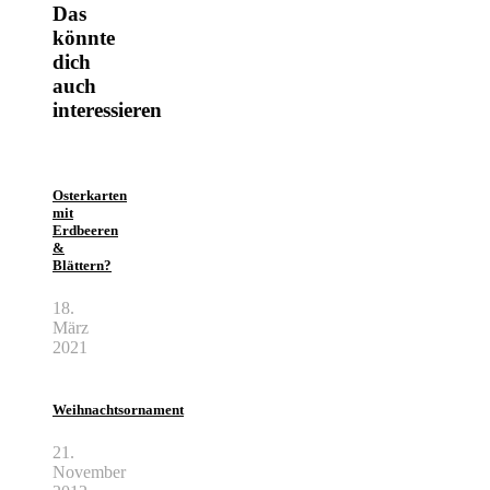
Das
könnte
dich
auch
interessieren
Osterkarten
mit
Erdbeeren
&
Blättern?
18.
März
2021
Weihnachtsornament
21.
November