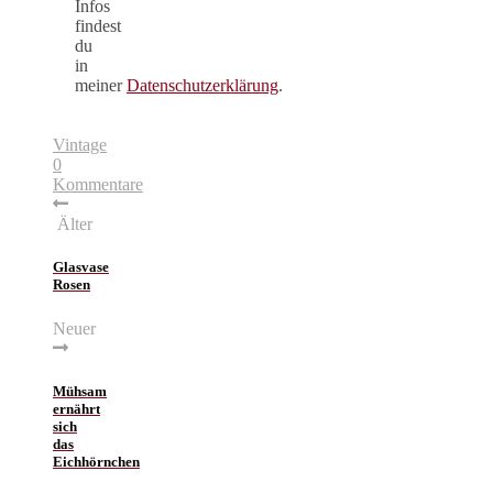
Infos
findest
du
in
meiner
Datenschutzerklärung
.
Vintage
0
Kommentare
Älter
Glasvase
Rosen
Neuer
Mühsam
ernährt
sich
das
Eichhörnchen