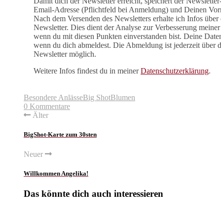
Damit dich der Newsletter erreicht, speichert der Newslette
Email-Adresse (Pflichtfeld bei Anmeldung) und Deinen Vor
Nach dem Versenden des Newsletters erhalte ich Infos über 
Newsletter. Dies dient der Analyse zur Verbesserung meiner 
wenn du mit diesen Punkten einverstanden bist. Deine Date
wenn du dich abmeldest. Die Abmeldung ist jederzeit über 
Newsletter möglich.
Weitere Infos findest du in meiner
Datenschutzerklärung
.
Besondere Anlässe
Big Shot
Blumen
0 Kommentare
Älter
BigShot-Karte zum 30sten
Neuer
Willkommen Angelika!
Das könnte dich auch interessieren