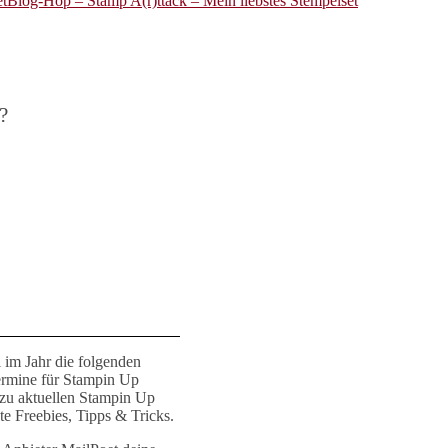
Blog-Hop – Stamp A(r)ttack – Mein liebstes Stempelset
?
 im Jahr die folgenden
ermine für Stampin Up
 zu aktuellen Stampin Up
e Freebies, Tipps & Tricks.