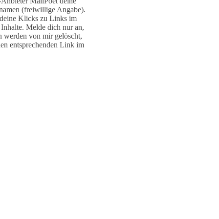
r-Anbieter MailPoet deine
namen (freiwillige Angabe).
deine Klicks zu Links im
Inhalte. Melde dich nur an,
n werden von mir gelöscht,
den entsprechenden Link im