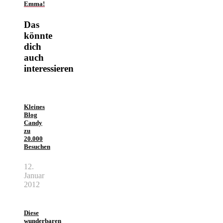
Emma!
Das
könnte
dich
auch
interessieren
Kleines
Blog
Candy
zu
20.000
Besuchen
12.
Januar
2012
Diese
wunderbaren