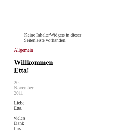
Keine Inhalte/Widgets in dieser
Seitenleiste vorhanden.
Allgemein
Willkommen
Etta!
20.
November
2011
Liebe
Etta,
vielen
Dank
fürs