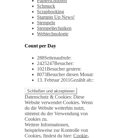
Papierschöpfen
Schmuck
Scrapbooking
Stampin Up News!
Stempeln
Stempeltechniken
Webtechnologie
Count per Day
288
Seitenaufrufe:
2425247
Besucher:
1021
Besucher gestern:
8073
Besucher diesen Monat:
13. Februar 2011
Gezählt ab::
Datenschutz & Cookies: Diese
Website verwendet Cookies. Wenn
du die Website weiterhin nutzt,
stimmst du der Verwendung von
Cookies zu.
Weitere Informationen,
beispielsweise zur Kontrolle von
Cookies, findest du hier:
Cookie-