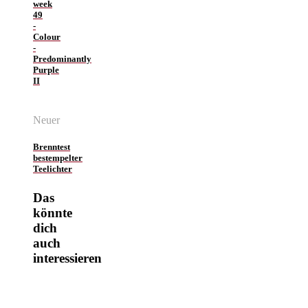
week
49
-
Colour
-
Predominantly
Purple
II
Neuer
Brenntest
bestempelter
Teelichter
Das
könnte
dich
auch
interessieren