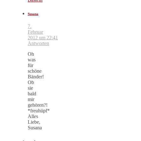
Susana
7.
Februar
2012 um 22:41
Antworten
Oh
was
für
schöne
Bänder!
Ob
sie
bald
mir
gehören?!
*freuhüpf*
Alles
Liebe,
Susana