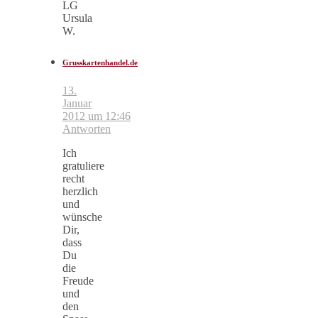
LG
Ursula
W.
Grusskartenhandel.de
13.
Januar
2012 um 12:46
Antworten
Ich
gratuliere
recht
herzlich
und
wünsche
Dir,
dass
Du
die
Freude
und
den