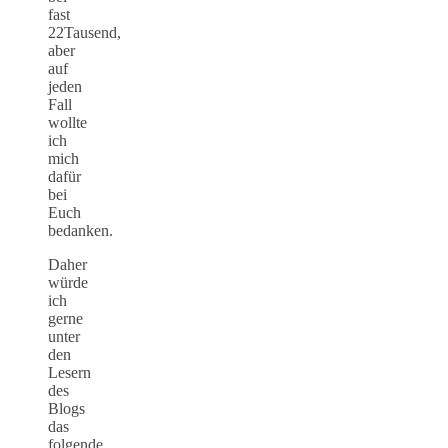
fast
22Tausend,
aber
auf
jeden
Fall
wollte
ich
mich
dafür
bei
Euch
bedanken.
Daher
würde
ich
gerne
unter
den
Lesern
des
Blogs
das
folgende