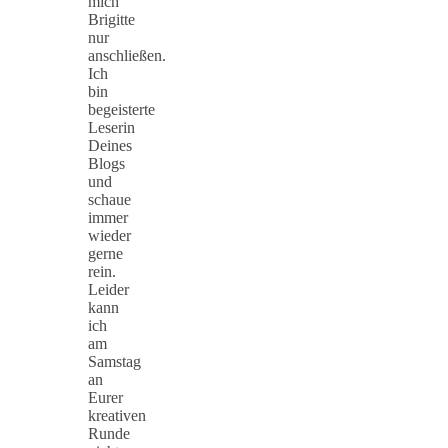
mich
Brigitte
nur
anschließen.
Ich
bin
begeisterte
Leserin
Deines
Blogs
und
schaue
immer
wieder
gerne
rein.
Leider
kann
ich
am
Samstag
an
Eurer
kreativen
Runde