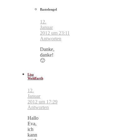
Bastelengel
12.
Januar
2012 um 23:11
Antworten
Danke,
danke!
🙂
Lisa
Wohlfarth
12.
Januar
2012 um 17:29
Antworten
Hallo
Eva,
ich
kann