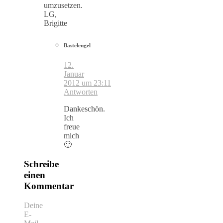
umzusetzen.
LG,
Brigitte
Bastelengel
12.
Januar
2012 um 23:11
Antworten
Dankeschön.
Ich
freue
mich
🙂
Schreibe
einen
Kommentar
Deine
E-