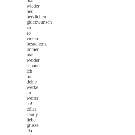
mal
wieder
her.
herzlichen
glückwunsch
zu
so
vielen
besuchern.
immer
mal
weider
schaue
ich
mir
deine
werke
an.
weiter
so!!
tolles
candy
liebe
grüsse
ela