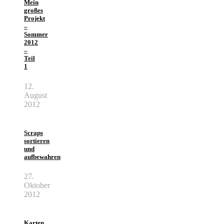
Mein
großes
Projekt
–
Sommer
2012
–
Teil
1
12.
August
2012
Scraps
sortieren
und
aufbewahren
27.
Oktober
2012
Karten