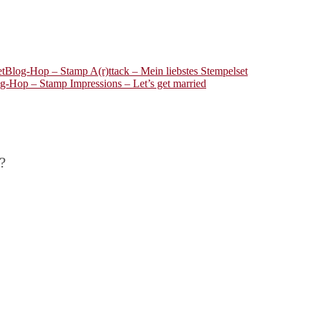
Blog-Hop – Stamp A(r)ttack – Mein liebstes Stempelset
g-Hop – Stamp Impressions – Let’s get married
?