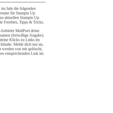
 im Jahr die folgenden
ermine für Stampin Up
 zu aktuellen Stampin Up
e Freebies, Tipps & Tricks.
r-Anbieter MailPoet deine
namen (freiwillige Angabe).
deine Klicks zu Links im
Inhalte. Melde dich nur an,
n werden von mir gelöscht,
den entsprechenden Link im