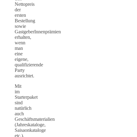
Nettopreis
der
ersten
Bestellung
sowie
GastgeberInnenprämien
erhalten,
wenn
man
eine
eigene,
qualifizierende
Party
ausrichtet.
Mit
im
Starterpaket
sind
natürlich
auch
Geschäftsmaterialien
(Jahreskataloge,
Saisaonkataloge
etc.).