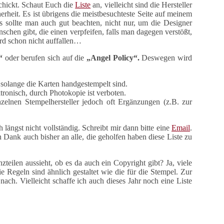
chickt. Schaut Euch die
Liste
an, vielleicht sind die Hersteller
heit. Es ist übrigens die meistbesuchteste Seite auf meinem
s sollte man auch gut beachten, nicht nur, um die Designer
chen gibt, die einen verpfeifen, falls man dagegen verstößt,
ird schon nicht auffallen…
“
oder berufen sich auf die
„Angel Policy“.
Deswegen wird
solange die Karten handgestempelt sind.
tronisch, durch Photokopie ist verboten.
zelnen Stempelhersteller jedoch oft Ergänzungen (z.B. zur
h längst nicht vollständig. Schreibt mir dann bitte eine
Email
.
n Dank auch bisher an alle, die geholfen haben diese Liste zu
teilen aussieht, ob es da auch ein Copyright gibt? Ja, viele
ie Regeln sind ähnlich gestaltet wie die für die Stempel. Zur
nach. Vielleicht schaffe ich auch dieses Jahr noch eine Liste