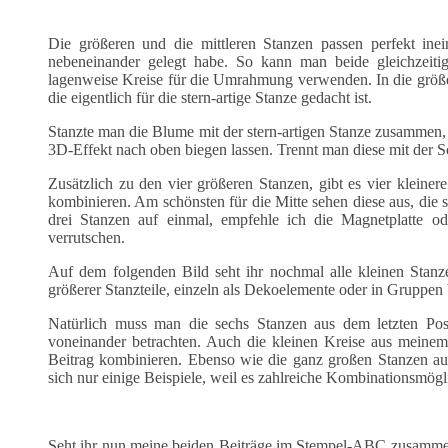
Die größeren und die mittleren Stanzen passen perfekt inei
nebeneinander gelegt habe. So kann man beide gleichzeitig
lagenweise Kreise für die Umrahmung verwenden. In die größer
die eigentlich für die stern-artige Stanze gedacht ist.
Stanzte man die Blume mit der stern-artigen Stanze zusammen, 
3D-Effekt nach oben biegen lassen. Trennt man diese mit der Sc
Zusätzlich zu den vier größeren Stanzen, gibt es vier kleinere
kombinieren. Am schönsten für die Mitte sehen diese aus, die
drei Stanzen auf einmal, empfehle ich die Magnetplatte od
verrutschen.
Auf dem folgenden Bild seht ihr nochmal alle kleinen Stanze
größerer Stanzteile, einzeln als Dekoelemente oder in Gruppe
Natürlich muss man die sechs Stanzen aus dem letzten Post
voneinander betrachten. Auch die kleinen Kreise aus meinem
Beitrag kombinieren. Ebenso wie die ganz großen Stanzen au
sich nur einige Beispiele, weil es zahlreiche Kombinationsmögl
Seht ihr nun meine beiden Beiträge im Stempel-ABC zusammen, 