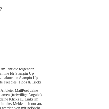
?
 im Jahr die folgenden
ermine für Stampin Up
 zu aktuellen Stampin Up
e Freebies, Tipps & Tricks.
r-Anbieter MailPoet deine
namen (freiwillige Angabe).
deine Klicks zu Links im
Inhalte. Melde dich nur an,
n werden von mir gelöscht,