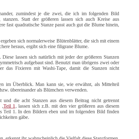
nander, zumindest je die zwei, die ich im folgenden Bild
 stanzen. Statt der größeren lassen sich auch Kreise aus
e fast quadratische Stanze passt auch gut die Blume hinein,
ergeben sich normalerweise Blütenblätter, die sich mit einem
here heraus, ergibt sich eine filigrane Blume.
. Diese lassen sich natürlich mit jeder der größeren Stanzen
 symmetrisch aufgebaut sind. Benutzt man übrigens zwei oder
er das Fixieren mit Washi-Tape, damit die Stanzen nicht
n im Überblick. Man kann sie, wie erwähnt, als Mittelteil
n bzw. übereinander als Blümchen verwenden.
 und die acht Stanzen aus diesem Beitrag nicht getrennt
 ‚
Teil 1
‚ lassen sich z.B. mit den vier größeren aus diesem
s Teil 1.
In den Bildern eben und im folgenden Bild finden
ichkeiten gäbe.
erkennt ihr wahrscheinlich die Vielfalt diese Stanzformen,