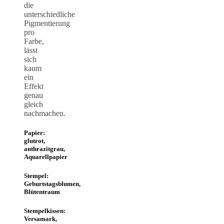
die
unterschiedliche
Pigmentierung
pro
Farbe,
lässt
sich
kaum
ein
Effekt
genau
gleich
nachmachen.
Papier:
glutrot,
anthrazitgrau,
Aquarellpapier
Stempel:
Geburtstagsblumen,
Blütentraum
Stempelkissen:
Versamark,