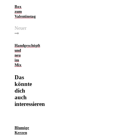
Box
zum
Valentinstag
Neuer
Handgeschöpft
und
neu
im
Mix
Das
könnte
dich
auch
interessieren
Blumige
Kerzen