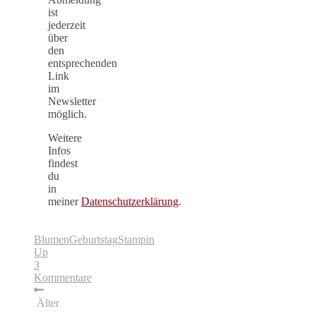
ist
jederzeit
über
den
entsprechenden
Link
im
Newsletter
möglich.
Weitere
Infos
findest
du
in
meiner
Datenschutzerklärung
.
Blumen
Geburtstag
Stampin
Up
3
Kommentare
Älter