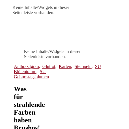
Keine Inhalte/Widgets in dieser
Seitenleiste vorhanden.
Keine Inhalte/Widgets in dieser
Seitenleiste vorhanden.
Anthrazitgrau
,
Glutrot
,
Karten
,
Stempeln
,
SU
Blütentraum
,
SU
Geburtstagsblumen
Was
für
strahlende
Farben
haben
Brushos!