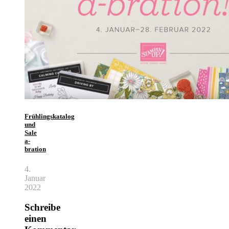
Frühlingskatalog
und
Sale
a-
bration
4.
Januar
2022
Schreibe
einen