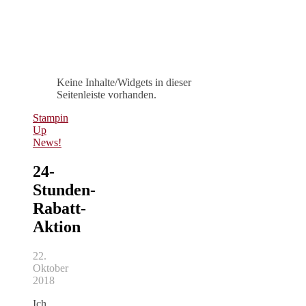
Keine Inhalte/Widgets in dieser
Seitenleiste vorhanden.
Stampin
Up
News!
24-
Stunden-
Rabatt-
Aktion
22.
Oktober
2018
Ich