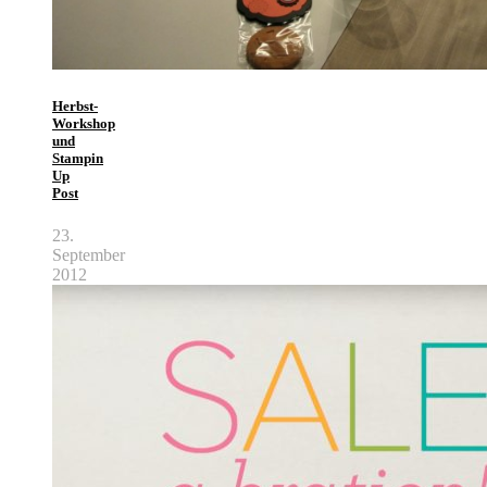
Herbst-
Workshop
und
Stampin
Up
Post
23.
September
2012