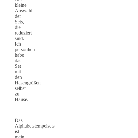
kleine
Auswahl
der
Sets,
die
reduziert
sind.
Ich
persönlich
habe
das
Set
mit
den
Hasengrüßen
selbst
zu
Hause.
Das
Alphabetstempelsets
ist
mein