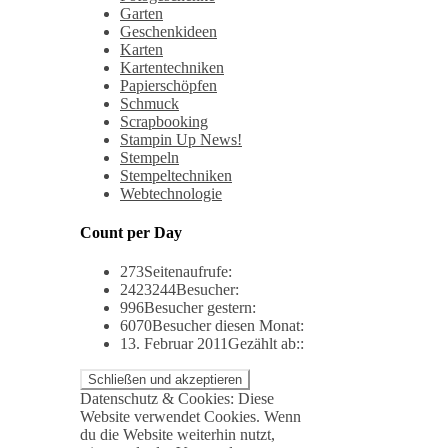
Garten
Geschenkideen
Karten
Kartentechniken
Papierschöpfen
Schmuck
Scrapbooking
Stampin Up News!
Stempeln
Stempeltechniken
Webtechnologie
Count per Day
273
Seitenaufrufe:
2423244
Besucher:
996
Besucher gestern:
6070
Besucher diesen Monat:
13. Februar 2011
Gezählt ab::
Datenschutz & Cookies: Diese
Website verwendet Cookies. Wenn
du die Website weiterhin nutzt,