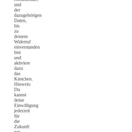
und
der
dazugehörigen
Daten,
bis
zu
deinem
Widerruf
einverstanden
bist
und
aktiviere
dazu
das
Kästchen.
Hinweis:
Du
kannst
deine
Einwilligung
jederzeit
für
die
Zukunft
per