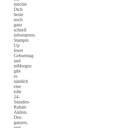
möchte
Dich
heute
noch
ganz
schnell
informieren.
Stampin
Up
feiert
Geburtstag
und
mMorgen
gibt
es
nämlich
eine
tolle
24-
Stunden-
Rabatt-
Aktion.
Den
ganzen,
und