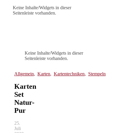
Keine Inhalte/Widgets in dieser
Seitenleiste vorhanden.
Keine Inhalte/Widgets in dieser
Seitenleiste vorhanden.
Allgemein
,
Karten
,
Kartentechniken
,
Stempeln
Karten
Set
Natur-
Pur
25.
Juli