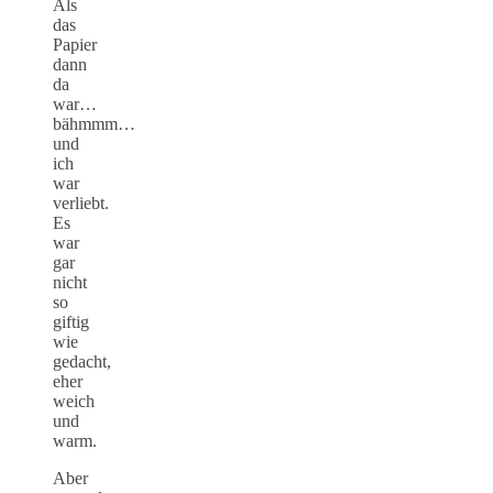
Als
das
Papier
dann
da
war…
bähmmm…
und
ich
war
verliebt.
Es
war
gar
nicht
so
giftig
wie
gedacht,
eher
weich
und
warm.
Aber