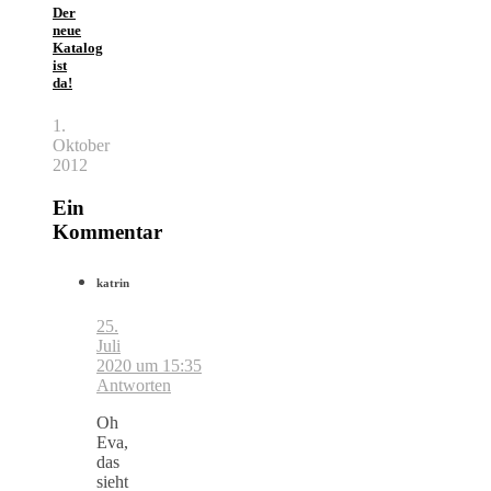
Der
neue
Katalog
ist
da!
1.
Oktober
2012
Ein
Kommentar
katrin
25.
Juli
2020 um 15:35
Antworten
Oh
Eva,
das
sieht