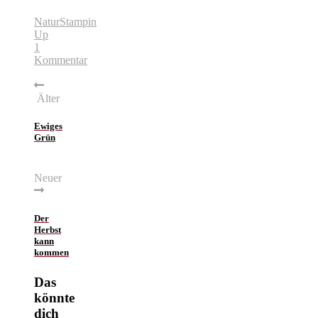
Natur
Stampin
Up
1
Kommentar
Älter
Ewiges
Grün
Neuer
Der
Herbst
kann
kommen
Das
könnte
dich