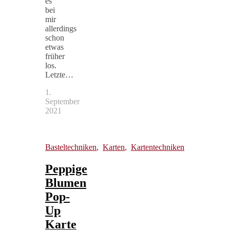
es
bei
mir
allerdings
schon
etwas
früher
los.
Letzte…
1.
September
2021
Basteltechniken
,
Karten
,
Kartentechniken
Peppige
Blumen
Pop-
Up
Karte