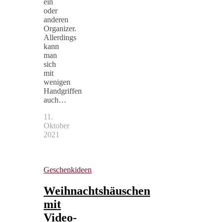
ein
oder
anderen
Organizer.
Allerdings
kann
man
sich
mit
wenigen
Handgriffen
auch…
11.
Oktober
2021
Geschenkideen
Weihnachtshäuschen
mit
Video-