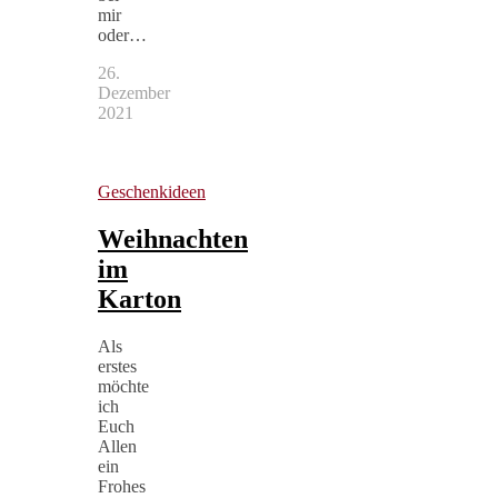
mir
oder…
26.
Dezember
2021
Geschenkideen
Weihnachten
im
Karton
Als
erstes
möchte
ich
Euch
Allen
ein
Frohes