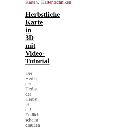
Karten
,
Kartentechniken
Herbstliche
Karte
in
3D
mit
Video-
Tutorial
Der
Herbst,
der
Herbst,
der
Herbst
ist
da!
Endlich
scheint
draußen