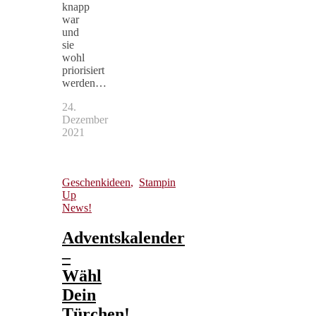
knapp
war
und
sie
wohl
priorisiert
werden…
24.
Dezember
2021
Geschenkideen
,
Stampin
Up
News!
Adventskalender
–
Wähl
Dein
Türchen!