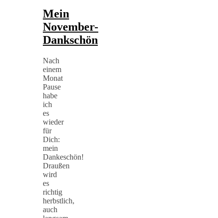
Mein
November-
Dankschön
Nach
einem
Monat
Pause
habe
ich
es
wieder
für
Dich:
mein
Dankeschön!
Draußen
wird
es
richtig
herbstlich,
auch