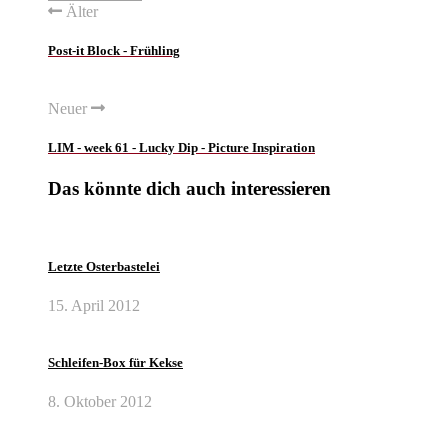
Älter
Post-it Block - Frühling
Neuer
LIM - week 61 - Lucky Dip - Picture Inspiration
Das könnte dich auch interessieren
Letzte Osterbastelei
15. April 2012
Schleifen-Box für Kekse
8. Oktober 2012