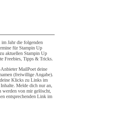
 im Jahr die folgenden
ermine für Stampin Up
 zu aktuellen Stampin Up
e Freebies, Tipps & Tricks.
r-Anbieter MailPoet deine
namen (freiwillige Angabe).
deine Klicks zu Links im
Inhalte. Melde dich nur an,
n werden von mir gelöscht,
den entsprechenden Link im