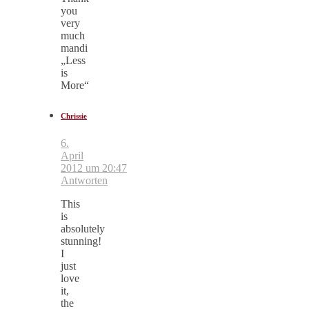
you
very
much
mandi
„Less
is
More“
Chrissie
6.
April
2012 um 20:47
Antworten
This
is
absolutely
stunning!
I
just
love
it,
the