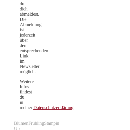
du
dich
abmeldest.
Die
Abmeldung
ist
jederzeit
über
den
entsprechenden
Link
im
Newsletter
möglich.
Weitere
Infos
findest
du
in
meiner
Datenschutzerklärung
.
Blumen
Frühling
Stampin
Up