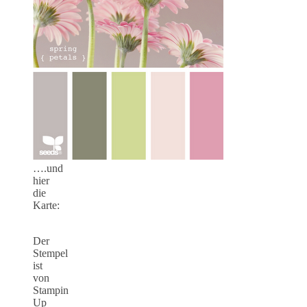
….und
hier
die
Karte:
Der
Stempel
ist
von
Stampin
Up