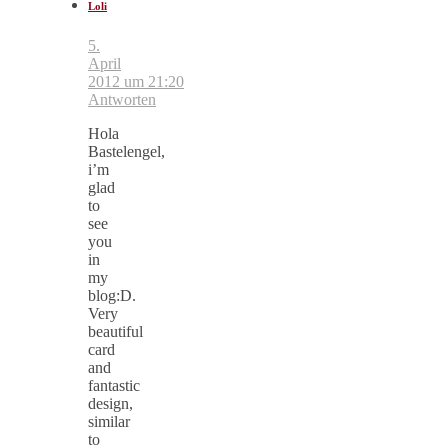
Loli
5.
April
2012 um 21:20
Antworten
Hola
Bastelengel,
i’m
glad
to
see
you
in
my
blog:D.
Very
beautiful
card
and
fantastic
design,
similar
to