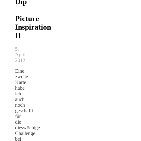
Dip
–
Picture
Inspiration
II
5.
April
2012
Eine
zweite
Karte
habe
ich
auch
noch
geschafft
für
die
dieswöchige
Challenge
bei