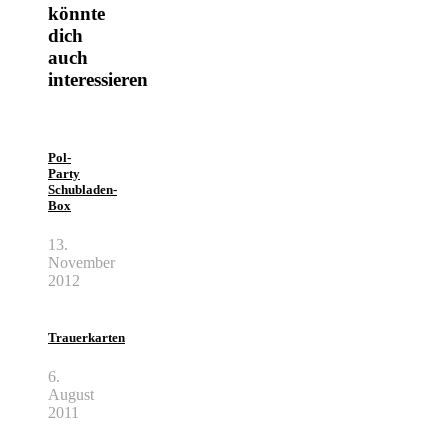
könnte
dich
auch
interessieren
Pol-
Party
Schubladen-
Box
13.
November
2012
Trauerkarten
6.
August
2011