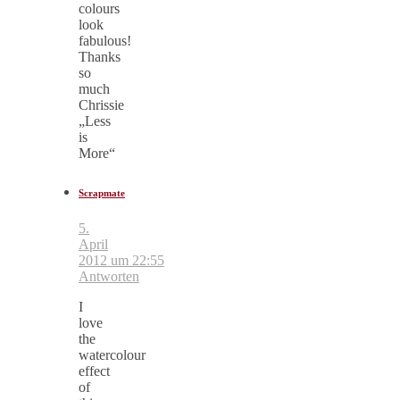
colours
look
fabulous!
Thanks
so
much
Chrissie
„Less
is
More“
Scrapmate
5.
April
2012 um 22:55
Antworten
I
love
the
watercolour
effect
of