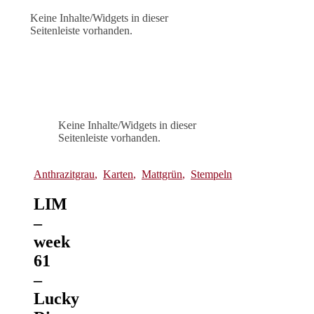
Keine Inhalte/Widgets in dieser
Seitenleiste vorhanden.
Keine Inhalte/Widgets in dieser
Seitenleiste vorhanden.
Anthrazitgrau
,
Karten
,
Mattgrün
,
Stempeln
LIM
–
week
61
–
Lucky