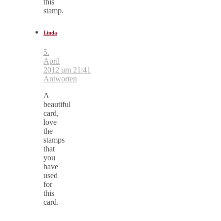
this
stamp.
Linda
5.
April
2012 um 21:41
Antworten
A
beautiful
card,
love
the
stamps
that
you
have
used
for
this
card.