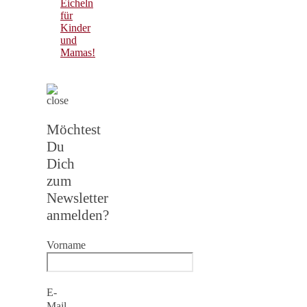
Eicheln
für
Kinder
und
Mamas!
Möchtest
Du
Dich
zum
Newsletter
anmelden?
Vorname
E-
Mail