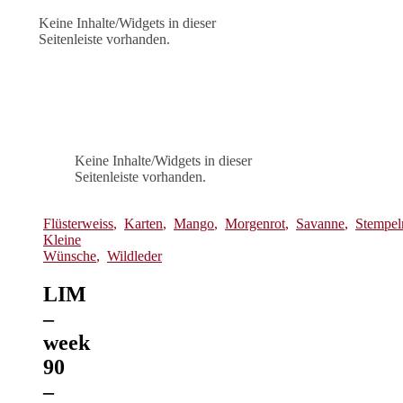
Keine Inhalte/Widgets in dieser
Seitenleiste vorhanden.
Keine Inhalte/Widgets in dieser
Seitenleiste vorhanden.
Flüsterweiss
,
Karten
,
Mango
,
Morgenrot
,
Savanne
,
Stempel
Kleine
Wünsche
,
Wildleder
LIM
–
week
90
–