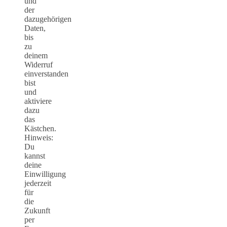
und
der
dazugehörigen
Daten,
bis
zu
deinem
Widerruf
einverstanden
bist
und
aktiviere
dazu
das
Kästchen.
Hinweis:
Du
kannst
deine
Einwilligung
jederzeit
für
die
Zukunft
per