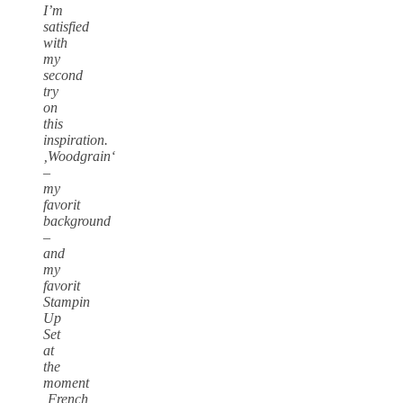
I’m
satisfied
with
my
second
try
on
this
inspiration.
‚Woodgrain‘
–
my
favorit
background
–
and
my
favorit
Stampin
Up
Set
at
the
moment
‚French