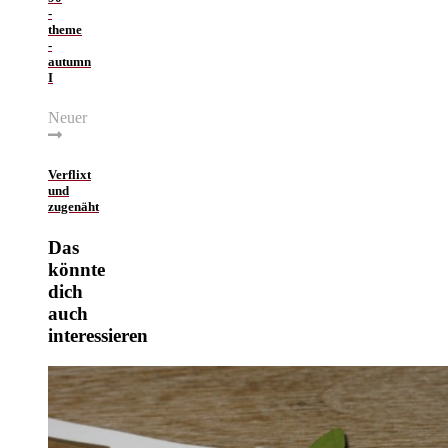
-
theme
-
autumn
I
Neuer
Verflixt
und
zugenäht
Das
könnte
dich
auch
interessieren