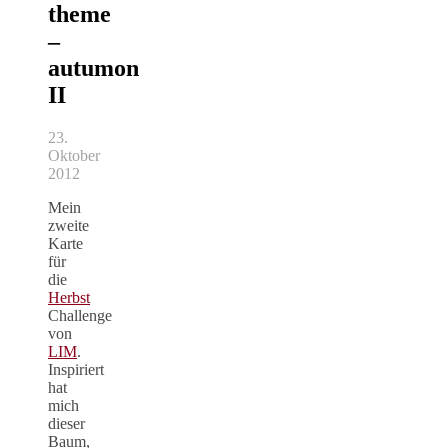
theme
–
autumon
II
23.
Oktober
2012
Mein
zweite
Karte
für
die
Herbst
Challenge
von
LIM
.
Inspiriert
hat
mich
dieser
Baum,