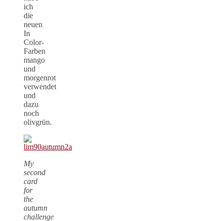
ich
die
neuen
In
Color-
Farben
mango
und
morgenrot
verwendet
und
dazu
noch
olivgrün.
My
second
card
for
the
autumn
challenge