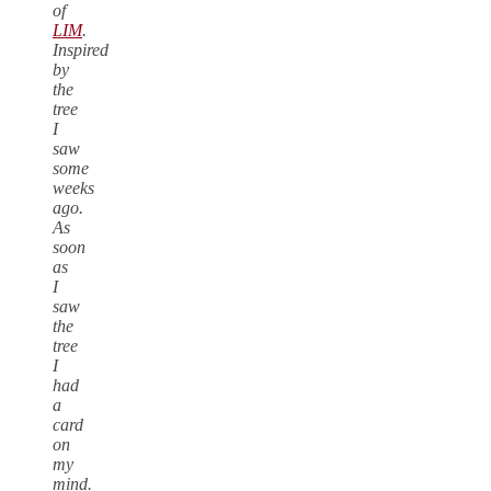
of
LIM
.
Inspired
by
the
tree
I
saw
some
weeks
ago.
As
soon
as
I
saw
the
tree
I
had
a
card
on
my
mind.