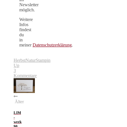
Newsletter
möglich.
Weitere
Infos
findest
du
in
meiner
Datenschutzerklärung
.
Herbst
Natur
Stampin
Up
3
Kommentare
Älter
LIM
-
week
90