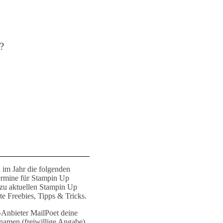
?
 im Jahr die folgenden
ermine für Stampin Up
 zu aktuellen Stampin Up
e Freebies, Tipps & Tricks.
r-Anbieter MailPoet deine
namen (freiwillige Angabe).