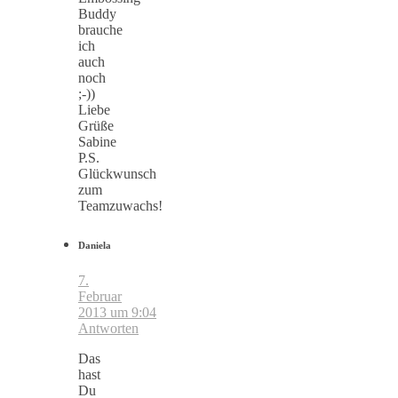
Buddy
brauche
ich
auch
noch
;-))
Liebe
Grüße
Sabine
P.S.
Glückwunsch
zum
Teamzuwachs!
Daniela
7.
Februar
2013 um 9:04
Antworten
Das
hast
Du