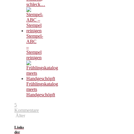
schleck…
Stempel-
ABC
–
Stempel
reinigen
Frühlingskatalog
meets
Handgeschöpft
5
Kommentare
Älter
Links
der