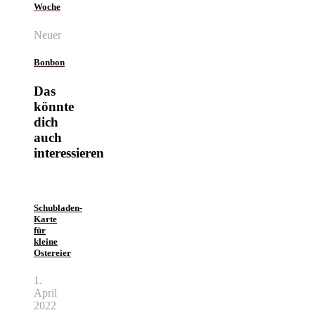
Woche
Neuer
Bonbon
Das
könnte
dich
auch
interessieren
Schubladen-
Karte
für
kleine
Ostereier
1.
April
2022