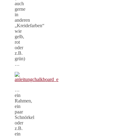
auch
gerne
in
anderen
„Kreidefarben“
wie
gelb,
rot
oder
z.B.
grün)
…
…
ein
Rahmen,
ein
paar
Schnörkel
oder
z.B.
ein