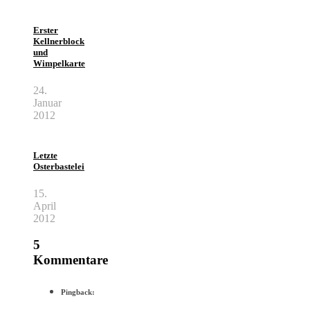
Erster
Kellnerblock
und
Wimpelkarte
24.
Januar
2012
Letzte
Osterbastelei
15.
April
2012
5
Kommentare
Pingback: