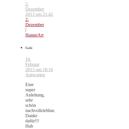
2.
Dezember
2013 um 21:42
2.
Dezember
|
HanneArt
Gabi
10.
Februar
2013 um 18:16
Antworten
Eine
super
Anleitung,
sehr
schön
nachvollziehbar.
Danke
dafür!!!
Hab