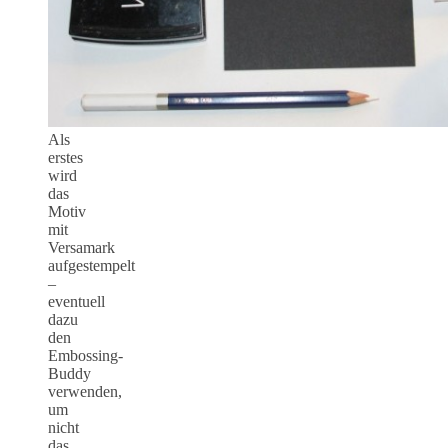
Als
erstes
wird
das
Motiv
mit
Versamark
aufgestempelt
–
eventuell
dazu
den
Embossing-
Buddy
verwenden,
um
nicht
das