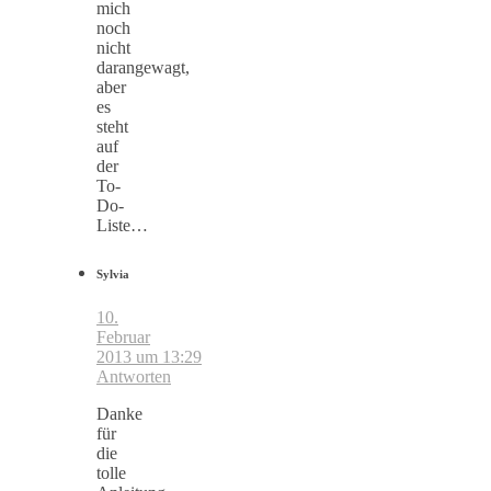
mich
noch
nicht
darangewagt,
aber
es
steht
auf
der
To-
Do-
Liste…
Sylvia
10.
Februar
2013 um 13:29
Antworten
Danke
für
die
tolle