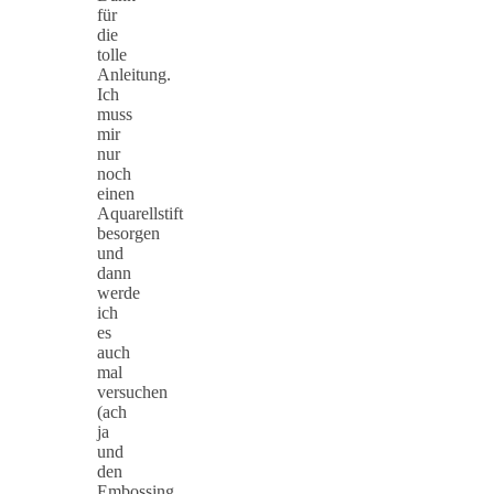
für
die
tolle
Anleitung.
Ich
muss
mir
nur
noch
einen
Aquarellstift
besorgen
und
dann
werde
ich
es
auch
mal
versuchen
(ach
ja
und
den
Embossing