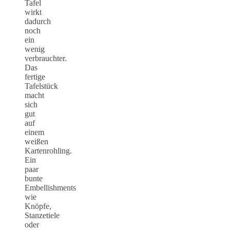
Tafel
wirkt
dadurch
noch
ein
wenig
verbrauchter.
Das
fertige
Tafelstück
macht
sich
gut
auf
einem
weißen
Kartenrohling.
Ein
paar
bunte
Embellishments
wie
Knöpfe,
Stanzetiele
oder