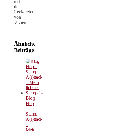
mit
den
Leckereien
von
Vivien.
Ähnliche
Beiträge
Blog-
Hop
–
Stamp
A(r)ttack
–
Mein