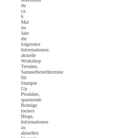
du
ca.
6
Mal
im
Jahr
die
folgenden
Informationen:
aktuelle
Workshop
Termine,
Sammelbestelltermine
für
Stampin
Up
Produkte,
spannende
Beiträge
meines
Blogs,
Informationen
zu
aktuellen