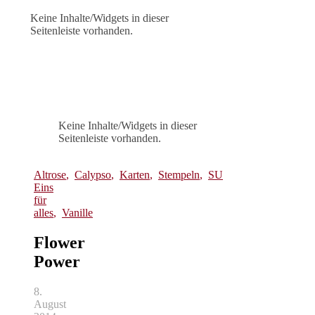
Keine Inhalte/Widgets in dieser
Seitenleiste vorhanden.
Keine Inhalte/Widgets in dieser
Seitenleiste vorhanden.
Altrose
,
Calypso
,
Karten
,
Stempeln
,
SU
Eins
für
alles
,
Vanille
Flower
Power
8.
August