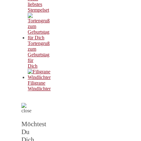
liebstes
Stempelset
Tortengruß
zum
Geburtstag
für
Dich
Filigrane
Windlichter
Möchtest
Du
Dich