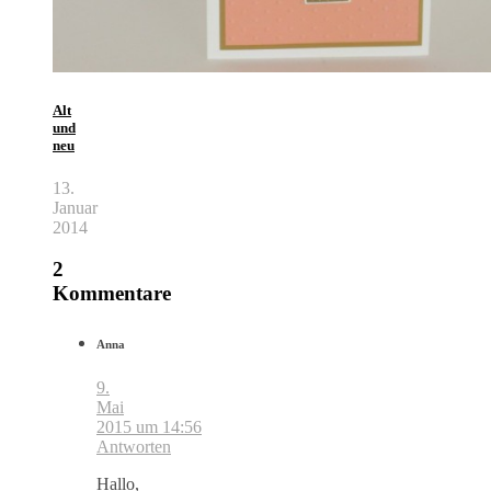
Alt
und
neu
13.
Januar
2014
2
Kommentare
Anna
9.
Mai
2015 um 14:56
Antworten
Hallo,