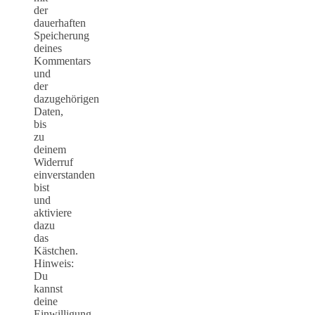
der
dauerhaften
Speicherung
deines
Kommentars
und
der
dazugehörigen
Daten,
bis
zu
deinem
Widerruf
einverstanden
bist
und
aktiviere
dazu
das
Kästchen.
Hinweis:
Du
kannst
deine
Einwilligung