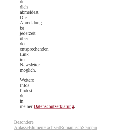
du
dich
abmeldest.
Die
Abmeldung
ist
jederzeit
über
den
entsprechenden
Link
im
Newsletter
möglich.
Weitere
Infos
findest
du
in
meiner
Datenschutzerklärung
.
Besondere
Anlässe
Blumen
Hochzeit
Romantisch
Stampin