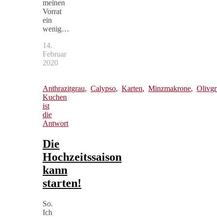
meinen
Vorrat
ein
wenig…
14.
Februar
2020
Anthrazitgrau
,
Calypso
,
Karten
,
Minzmakrone
,
Olivg
Kuchen
ist
die
Antwort
Die
Hochzeitssaison
kann
starten!
So.
Ich