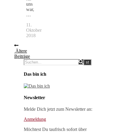
uns
war,
…
11.
Oktober
2018
Ältere
Beiträge
Das bin ich
Newsletter
Melde Dich jetzt zum Newsletter an:
Anmeldung
Möchtest Du taufrisch sofort über