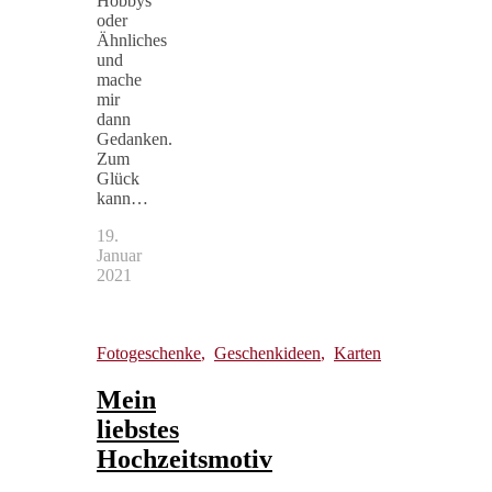
Hobbys
oder
Ähnliches
und
mache
mir
dann
Gedanken.
Zum
Glück
kann…
19.
Januar
2021
Fotogeschenke
,
Geschenkideen
,
Karten
Mein
liebstes
Hochzeitsmotiv