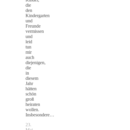
die
den
Kindergarten
und
Freunde
vermissen
und
leid
tun
mir
auch
diejenigen,
die
in
diesem
Jahr
hätten
schön
groß
heiraten
wollen.
Insbesondere…
23.
Mai