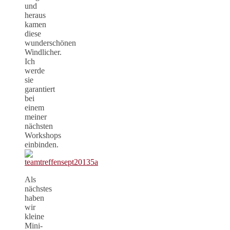
und
heraus
kamen
diese
wunderschönen
Windlicher.
Ich
werde
sie
garantiert
bei
einem
meiner
nächsten
Workshops
einbinden.
Als
nächstes
haben
wir
kleine
Mini-