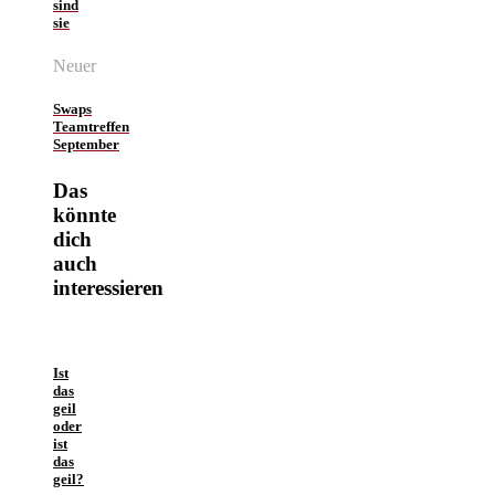
sind
sie
Neuer
Swaps
Teamtreffen
September
Das
könnte
dich
auch
interessieren
Ist
das
geil
oder
ist
das
geil?