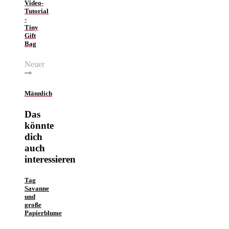
Video-
Tutorial
-
Tiny
Gift
Bag
Neuer
Männlich
Das
könnte
dich
auch
interessieren
Tag
Savanne
und
große
Papierblume