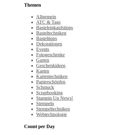
Themen
Allgemein
ATC & Tags
Basteleinkaufstipps
Basteltechniken
Basteltipps
Dekorationen
Events
Fotogeschenke
Garten
Geschenkideen
Karten
Kartentechniken
Papierschöpfen
Schmuck
Scrapbooking
Stampin Up News!
Stempeln
Stempeltechniken
Webtechnologie
Count per Day