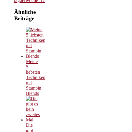
Ähnliche
Beiträge
Meine
5
liebsten
Techniken
mit
Stampin
Blends
Die
gibt