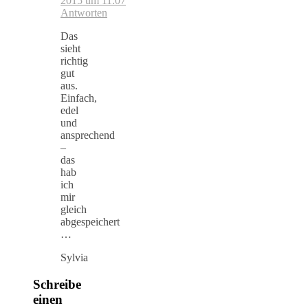
2015 um 11:07
Antworten
Das
sieht
richtig
gut
aus.
Einfach,
edel
und
ansprechend
–
das
hab
ich
mir
gleich
abgespeichert
…
Sylvia
Schreibe
einen