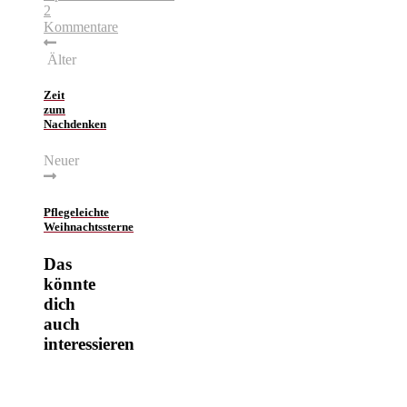
2
Kommentare
Älter
Zeit
zum
Nachdenken
Neuer
Pflegeleichte
Weihnachtssterne
Das
könnte
dich
auch
interessieren