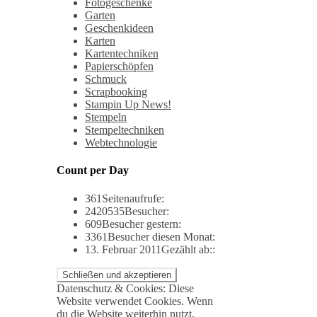
Fotogeschenke
Garten
Geschenkideen
Karten
Kartentechniken
Papierschöpfen
Schmuck
Scrapbooking
Stampin Up News!
Stempeln
Stempeltechniken
Webtechnologie
Count per Day
361
Seitenaufrufe:
2420535
Besucher:
609
Besucher gestern:
3361
Besucher diesen Monat:
13. Februar 2011
Gezählt ab::
Datenschutz & Cookies: Diese
Website verwendet Cookies. Wenn
du die Website weiterhin nutzt,