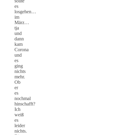
sollte
es
losgehen…
im
März…
tja
und
dann
kam
Corona
und
es
ging
nichts
mehr.
Ob
er
es
nochmal
hinschafft?
Ich
weiß
es
leider
nichts.