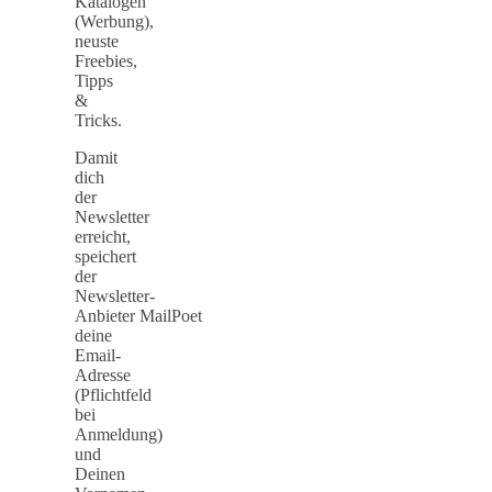
Katalogen
(Werbung),
neuste
Freebies,
Tipps
&
Tricks.
Damit
dich
der
Newsletter
erreicht,
speichert
der
Newsletter-
Anbieter MailPoet
deine
Email-
Adresse
(Pflichtfeld
bei
Anmeldung)
und
Deinen