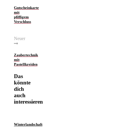
Gutscheinkarte
mit
pfiffigem
Verschluss
Neuer
Zaubertechnik
mit
Pastellkreiden
Das
könnte
dich
auch
interessieren
Winterlandschaft