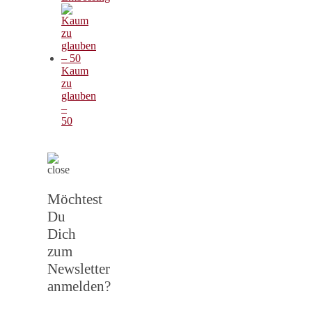
Kaum
zu
glauben
–
50
Möchtest
Du
Dich
zum
Newsletter
anmelden?