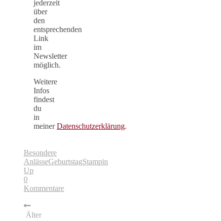
jederzeit
über
den
entsprechenden
Link
im
Newsletter
möglich.
Weitere
Infos
findest
du
in
meiner
Datenschutzerklärung
.
Besondere
Anlässe
Geburtstag
Stampin
Up
0
Kommentare
Älter