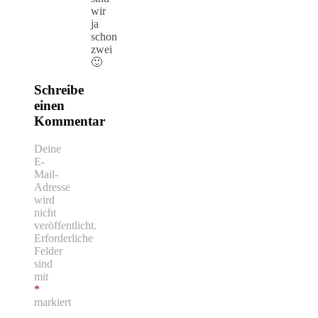
wir
ja
schon
zwei
🙂
Schreibe
einen
Kommentar
Deine
E-
Mail-
Adresse
wird
nicht
veröffentlicht.
Erforderliche
Felder
sind
mit
*
markiert