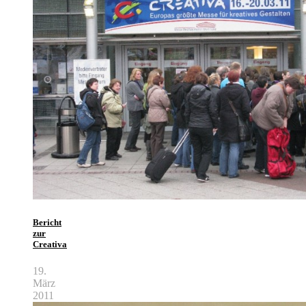
Bericht
zur
Creativa
19.
März
2011