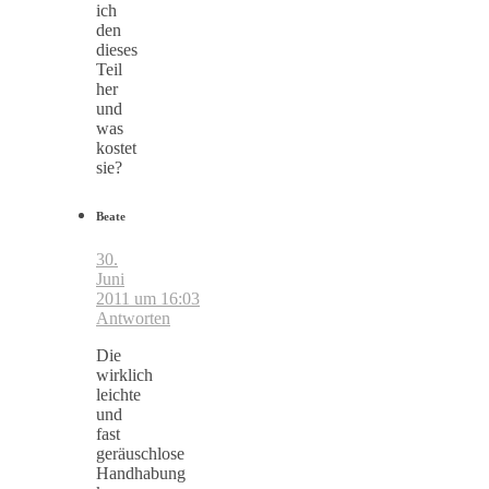
ich
den
dieses
Teil
her
und
was
kostet
sie?
Beate
30.
Juni
2011 um 16:03
Antworten
Die
wirklich
leichte
und
fast
geräuschlose
Handhabung