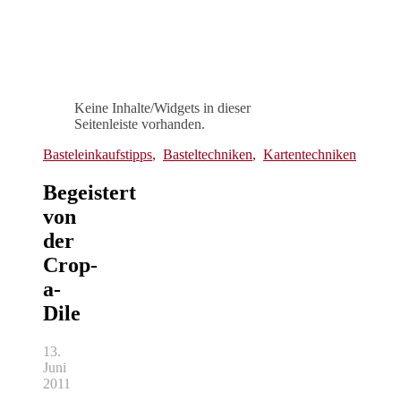
Keine Inhalte/Widgets in dieser
Seitenleiste vorhanden.
Basteleinkaufstipps
,
Basteltechniken
,
Kartentechniken
Begeistert
von
der
Crop-
a-
Dile
13.
Juni
2011