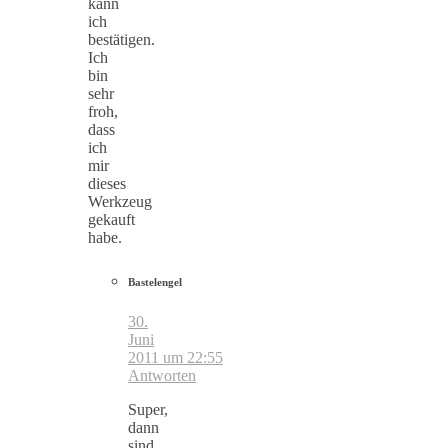
kann
ich
bestätigen.
Ich
bin
sehr
froh,
dass
ich
mir
dieses
Werkzeug
gekauft
habe.
Bastelengel
30.
Juni
2011 um 22:55
Antworten
Super,
dann
sind