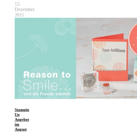
12.
Dezember
2011
Stampin
Up
Angebot
im
August