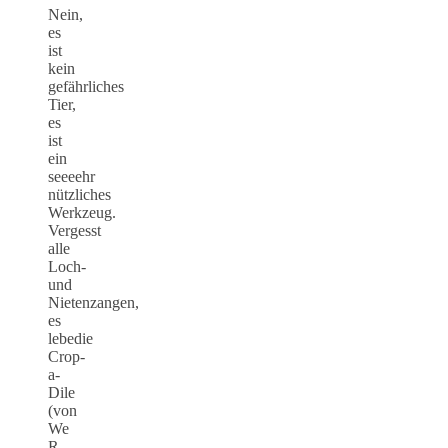
Nein,
es
ist
kein
gefährliches
Tier,
es
ist
ein
seeeehr
nützliches
Werkzeug.
Vergesst
alle
Loch-
und
Nietenzangen,
es
lebedie
Crop-
a-
Dile
(von
We
R