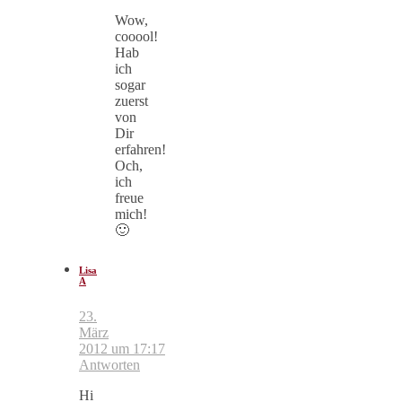
Wow,
cooool!
Hab
ich
sogar
zuerst
von
Dir
erfahren!
Och,
ich
freue
mich!
🙂
Lisa
A
23.
März
2012 um 17:17
Antworten
Hi