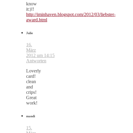
know
it:)!!
http://iminhaven.blogspot.com/2012/03/liebster-
award.html
Julie
16.
März
2012 um 14:15
Antworten
Loverly
card!
clean
and
crips!
Great
work!
mandi
15.