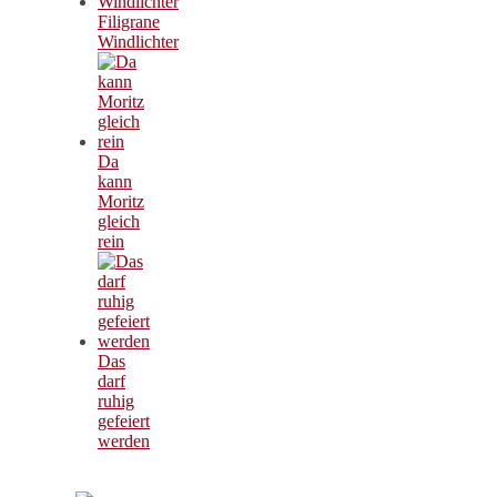
Filigrane
Windlichter
Da
kann
Moritz
gleich
rein
Das
darf
ruhig
gefeiert
werden