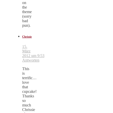
on
the
theme
(sorry
bad
pun).
Chrissie
15.
März
2012 um 9:53
Antworten
This
is
terrific…
love
that
cupcake!
Thanks
so
much
Chrissie