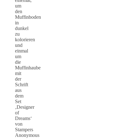
einemal,
um
den
Muffinboden
in
dunkel
zu
kolorieren
und
einmal
um
die
Muffinhaube
mit
der
Schrift
aus
dem
Set
‚Designer
of
Dreams‘
von
Stampers
Anonymous