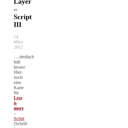
Layer
–
Script
III
14.
März
2012
….dreifach
hält
besser.
Hier
noch
eine
Karte
für
Less
is
more
–
Script
(Schrift