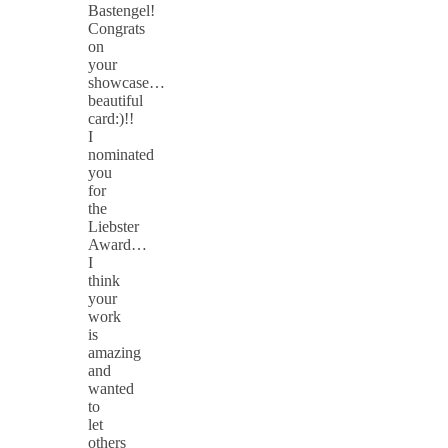
Bastengel!
Congrats
on
your
showcase…
beautiful
card:)!!
I
nominated
you
for
the
Liebster
Award…
I
think
your
work
is
amazing
and
wanted
to
let
others