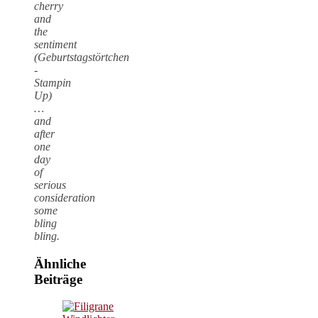
cherry
and
the
sentiment
(Geburtstagstörtchen
-
Stampin
Up)
…
and
after
one
day
of
serious
consideration
some
bling
bling.
Ähnliche
Beiträge