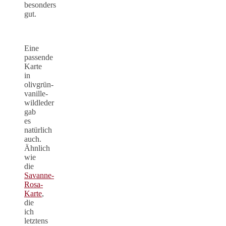
besonders
gut.
Eine
passende
Karte
in
olivgrün-
vanille-
wildleder
gab
es
natürlich
auch.
Ähnlich
wie
die
Savanne-
Rosa-
Karte
,
die
ich
letztens