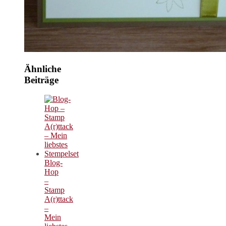
Ähnliche
Beiträge
Blog-
Hop
–
Stamp
A(r)ttack
–
Mein