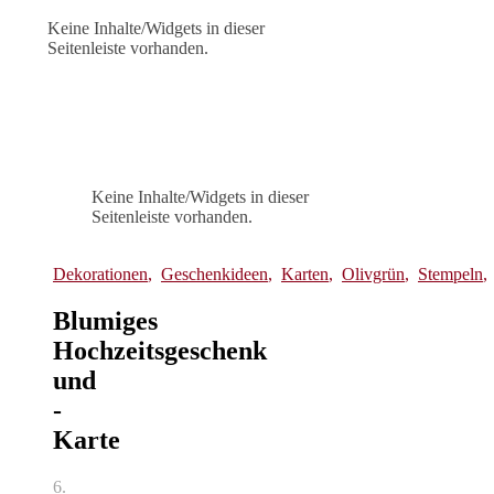
Keine Inhalte/Widgets in dieser
Seitenleiste vorhanden.
Keine Inhalte/Widgets in dieser
Seitenleiste vorhanden.
Dekorationen
,
Geschenkideen
,
Karten
,
Olivgrün
,
Stempeln
Blumiges
Hochzeitsgeschenk
und
-
Karte
6.