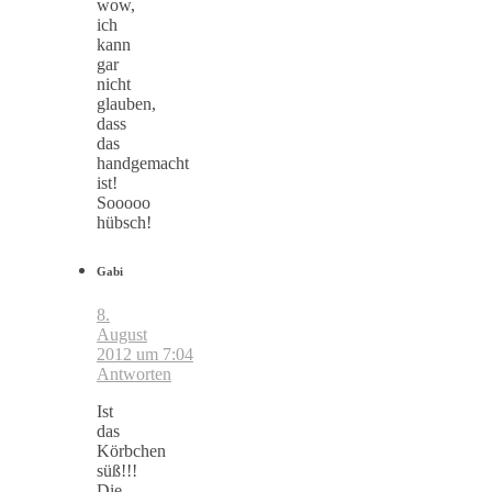
wow,
ich
kann
gar
nicht
glauben,
dass
das
handgemacht
ist!
Sooooo
hübsch!
Gabi
8.
August
2012 um 7:04
Antworten
Ist
das
Körbchen
süß!!!
Die