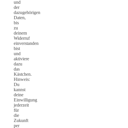
und
der
dazugehörigen
Daten,
bis
zu
deinem
Widerruf
einverstanden
bist
und
aktiviere
dazu
das
Kästchen.
Hinweis:
Du
kannst
deine
Einwilligung
jederzeit
für
die
Zukunft
per