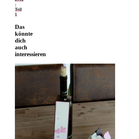
-
Teil
1
Das
könnte
dich
auch
interessieren