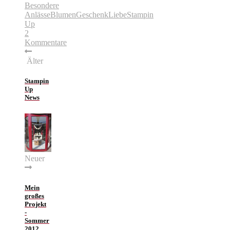
Besondere
Anlässe
Blumen
Geschenk
Liebe
Stampin
Up
2
Kommentare
Älter
Stampin
Up
News
Neuer
Mein
großes
Projekt
-
Sommer
2012