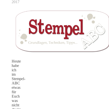
2017
Heute
habe
ich
im
Stempel-
ABC
etwas
für
Euch
was
nicht