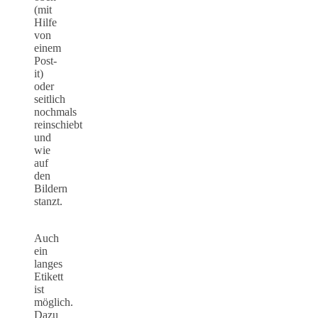
(mit
Hilfe
von
einem
Post-
it)
oder
seitlich
nochmals
reinschiebt
und
wie
auf
den
Bildern
stanzt.
Auch
ein
langes
Etikett
ist
möglich.
Dazu