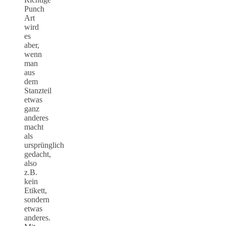
Punch
Art
wird
es
aber,
wenn
man
aus
dem
Stanzteil
etwas
ganz
anderes
macht
als
ursprünglich
gedacht,
also
z.B.
kein
Etikett,
sondern
etwas
anderes.