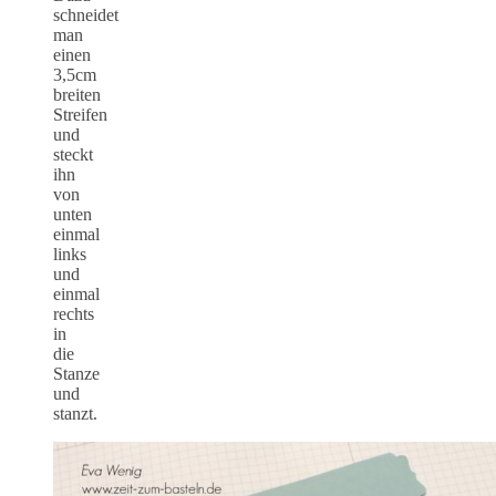
schneidet
man
einen
3,5cm
breiten
Streifen
und
steckt
ihn
von
unten
einmal
links
und
einmal
rechts
in
die
Stanze
und
stanzt.