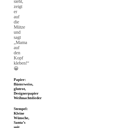
sieht,
zeigt
er
auf
die
Mütze
und
sagt
„Mama
auf
den
Kopf
kleben!“
😀
Papier:
flüsterweiss,
glutrot,
Designerpapier
Weihnachtslieder
Stempel:
Kleine
Wünsche,
Santa’s
suit