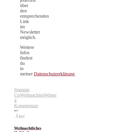
jederzeit
über
den
entsprechenden
Link
im
Newsletter
möglich.
Weitere
Infos
findest
du
in
meiner
Datenschutzerklärung
.
Stampin
Up
Weihnachten
Winter
4
Kommentare
Älter
Weihnachtliches