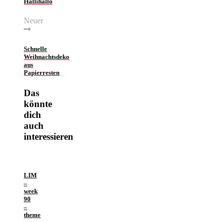
Hallihallo
Neuer
Schnelle
Weihnachtsdeko
aus
Papierresten
Das
könnte
dich
auch
interessieren
LIM
–
week
90
–
theme