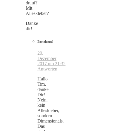
drauf?
Mit
Alleskleber?
Danke
dir!
Bastelengel
20.
Dezember
2017 um 21:32
Antworten
Hallo
Tim,
danke
Dir!
Nein,
kein
Alleskleber,
sondern
Dimensionals.
Das