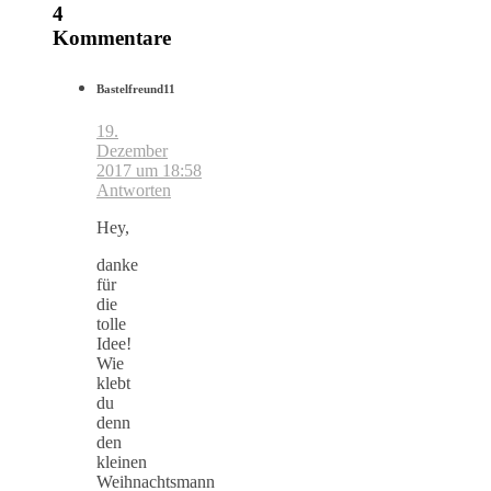
4
Kommentare
Bastelfreund11
19.
Dezember
2017 um 18:58
Antworten
Hey,
danke
für
die
tolle
Idee!
Wie
klebt
du
denn
den
kleinen
Weihnachtsmann