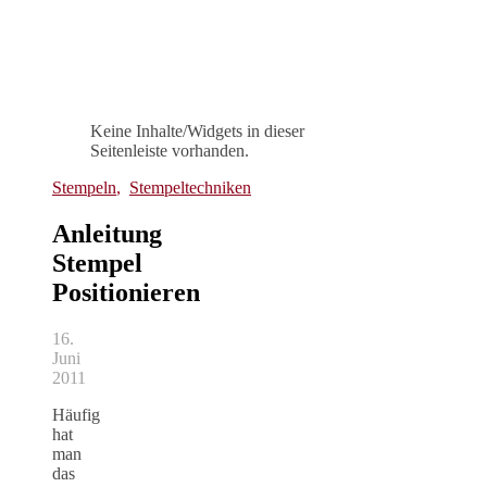
Keine Inhalte/Widgets in dieser
Seitenleiste vorhanden.
Stempeln
,
Stempeltechniken
Anleitung
Stempel
Positionieren
16.
Juni
2011
Häufig
hat
man
das