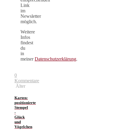
Link
im
Newsletter
möglich.
Weitere
Infos
findest
du
in
meiner
Datenschutzerklärung
.
0
Kommentare
Älter
Karten:
positionierte
Stempel
-
Glück
und
Vögelchen