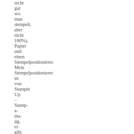
recht
gut
wo
man
stempelt,
aber
nicht
100%),
Papier
und
einen
Stempelpositionierer.
Mein
Stempelpositionierer
ist
von
Stampin
Up
–
Stamp-
a-
ma-
jig,
es
gibt