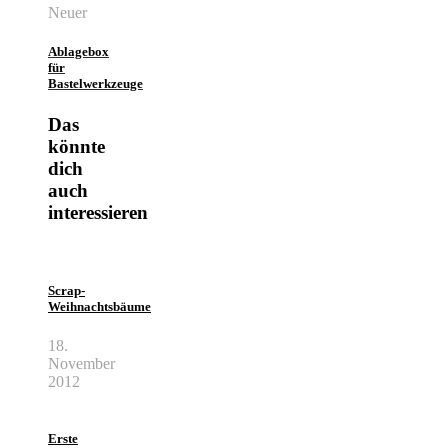
Neuer
Ablagebox
für
Bastelwerkzeuge
Das
könnte
dich
auch
interessieren
Scrap-
Weihnachtsbäume
18.
November
2012
Erste