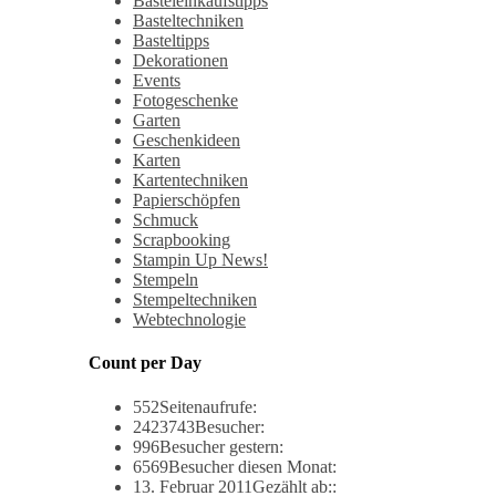
Basteleinkaufstipps
Basteltechniken
Basteltipps
Dekorationen
Events
Fotogeschenke
Garten
Geschenkideen
Karten
Kartentechniken
Papierschöpfen
Schmuck
Scrapbooking
Stampin Up News!
Stempeln
Stempeltechniken
Webtechnologie
Count per Day
552
Seitenaufrufe:
2423743
Besucher:
996
Besucher gestern:
6569
Besucher diesen Monat:
13. Februar 2011
Gezählt ab::