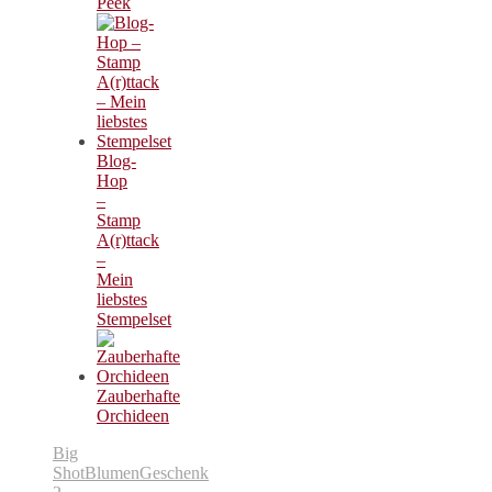
Peek
Blog-
Hop
–
Stamp
A(r)ttack
–
Mein
liebstes
Stempelset
Zauberhafte
Orchideen
Big
Shot
Blumen
Geschenk