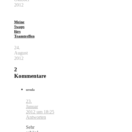
2012
Meine
Swaps
fürs
Teamtreffen
24.
August
2012
2
Kommentare
ursula
23.
Januar
2012 um 18:25
Antworten
Sehr