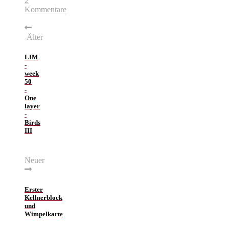
2
Kommentare
Älter
LIM
-
week
50
-
One
layer
-
Birds
III
Neuer
Erster
Kellnerblock
und
Wimpelkarte