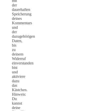
mit
der
dauerhaften
Speicherung
deines
Kommentars
und
der
dazugehörigen
Daten,
bis
zu
deinem
Widerruf
einverstanden
bist
und
aktiviere
dazu
das
Kästchen.
Hinweis:
Du
kannst
deine