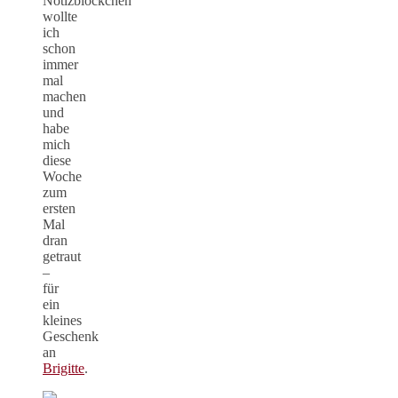
Notizblöckchen
wollte
ich
schon
immer
mal
machen
und
habe
mich
diese
Woche
zum
ersten
Mal
dran
getraut
–
für
ein
kleines
Geschenk
an
Brigitte
.