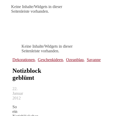
Keine Inhalte/Widgets in dieser
Seitenleiste vorhanden.
Keine Inhalte/Widgets in dieser
Seitenleiste vorhanden.
Dekorationen
,
Geschenkideen
,
Ozeanblau
,
Savanne
Notizblock
geblümt
22.
Januar
2012
So
ein