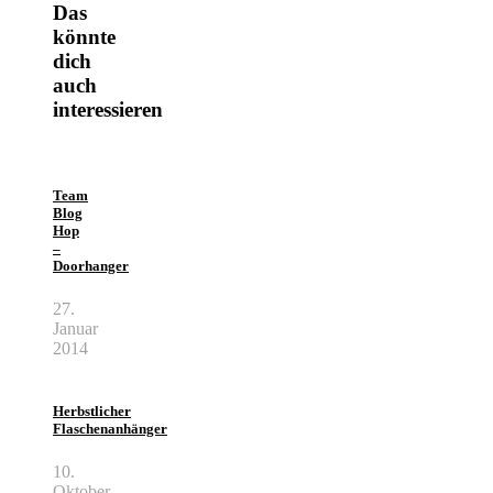
Das
könnte
dich
auch
interessieren
Team
Blog
Hop
–
Doorhanger
27.
Januar
2014
Herbstlicher
Flaschenanhänger
10.
Oktober