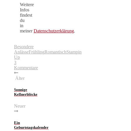
Weitere
Infos
findest
du
in
meiner
Datenschutzerklärung
.
Besondere
Anlässe
Frühling
Romantisch
Stampin
Up
3
Kommentare
Älter
Sonnige
Kellnerblöcke
Neuer
Ein
Geburtstagskalender