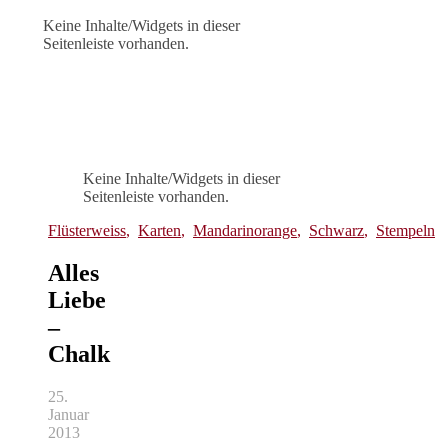
Keine Inhalte/Widgets in dieser
Seitenleiste vorhanden.
Keine Inhalte/Widgets in dieser
Seitenleiste vorhanden.
Flüsterweiss
,
Karten
,
Mandarinorange
,
Schwarz
,
Stempeln
Alles
Liebe
–
Chalk
25.
Januar
2013