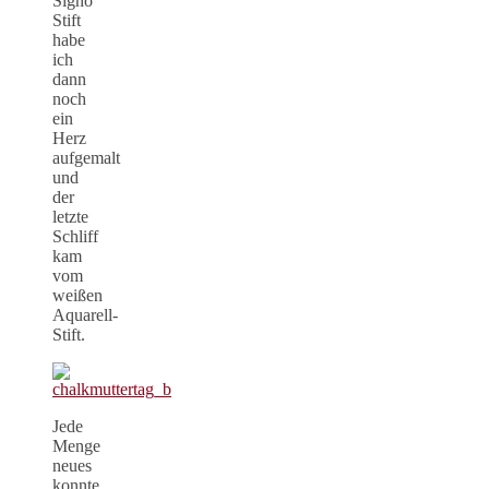
Signo
Stift
habe
ich
dann
noch
ein
Herz
aufgemalt
und
der
letzte
Schliff
kam
vom
weißen
Aquarell-
Stift.
Jede
Menge
neues
konnte