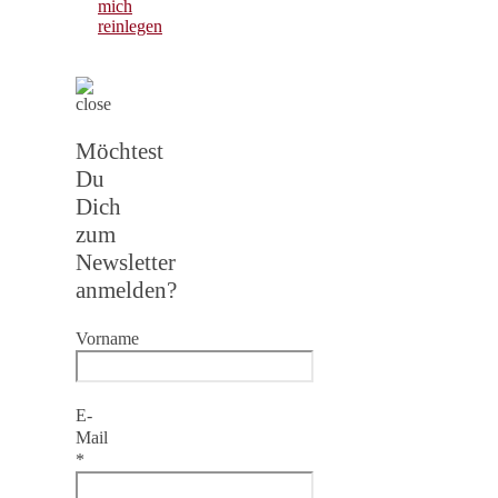
mich
reinlegen
Möchtest
Du
Dich
zum
Newsletter
anmelden?
Vorname
E-
Mail
*