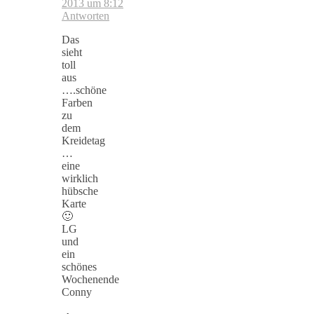
2013 um 8:12
Antworten
Das
sieht
toll
aus
….schöne
Farben
zu
dem
Kreidetag
…
eine
wirklich
hübsche
Karte
🙂
LG
und
ein
schönes
Wochenende
Conny