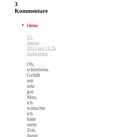
3
Kommentare
Christa
25.
Januar
2013 um 11:26
Antworten
Oh,
schööööön.
Gefällt
mir
sehr
gut.
Man,
ich
wünschte
ich
hätte
mehr
Zeit,
damit