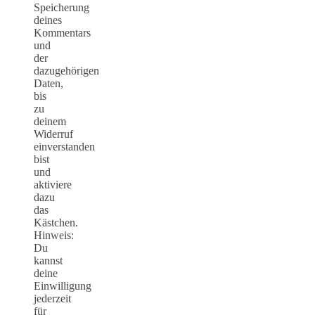
Speicherung
deines
Kommentars
und
der
dazugehörigen
Daten,
bis
zu
deinem
Widerruf
einverstanden
bist
und
aktiviere
dazu
das
Kästchen.
Hinweis:
Du
kannst
deine
Einwilligung
jederzeit
für