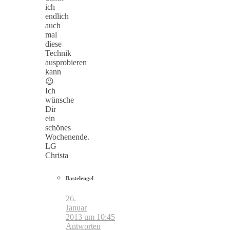
ich
endlich
auch
mal
diese
Technik
ausprobieren
kann
😉
Ich
wünsche
Dir
ein
schönes
Wochenende.
LG
Christa
Bastelengel
26.
Januar
2013 um 10:45
Antworten