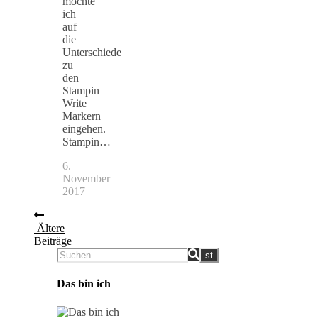
möchte
ich
auf
die
Unterschiede
zu
den
Stampin
Write
Markern
eingehen.
Stampin…
6.
November
2017
Ältere
Beiträge
Das bin ich