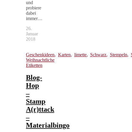
und
probiere
dabei
immer…
26.
Januar
2018
Geschenkideen
,
Karten
,
limette
,
Schwarz
,
Stempeln
,
Weihnachtliche
Etiketten
Blog-
Hop
–
Stamp
A(r)ttack
–
Materialbingo