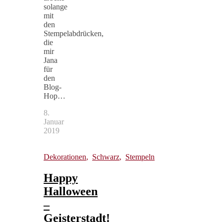
solange
mit
den
Stempelabdrücken,
die
mir
Jana
für
den
Blog-
Hop…
8.
Januar
2019
Dekorationen
,
Schwarz
,
Stempeln
Happy
Halloween
–
Geisterstadt!