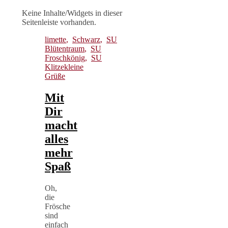
Keine Inhalte/Widgets in dieser
Seitenleiste vorhanden.
limette
,
Schwarz
,
SU
Blütentraum
,
SU
Froschkönig
,
SU
Klitzekleine
Grüße
Mit
Dir
macht
alles
mehr
Spaß
Oh,
die
Frösche
sind
einfach