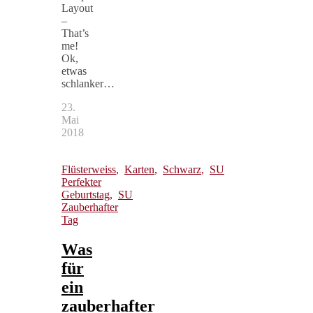
Layout
–
That’s
me!
Ok,
etwas
schlanker…
23.
Mai
2018
Flüsterweiss
,
Karten
,
Schwarz
,
SU
Perfekter
Geburtstag
,
SU
Zauberhafter
Tag
Was
für
ein
zauberhafter