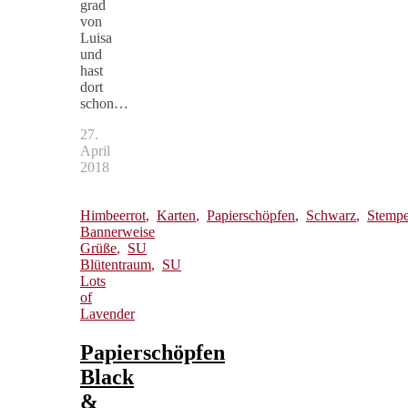
grad
von
Luisa
und
hast
dort
schon…
27.
April
2018
Himbeerrot
,
Karten
,
Papierschöpfen
,
Schwarz
,
Stempe
Bannerweise
Grüße
,
SU
Blütentraum
,
SU
Lots
of
Lavender
Papierschöpfen
Black
&