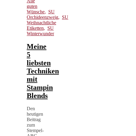
Alle
guten
Wünsche
,
SU
Orchideenzweig
,
SU
Weihnachtliche
Etiketten
,
SU
Winterwunder
Meine
5
liebsten
Techniken
mit
Stampin
Blends
Den
heutigen
Beitrag
zum
Stempel-
ABC