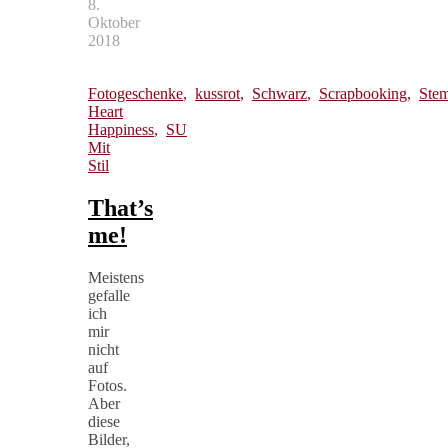
8.
Oktober
2018
Fotogeschenke
,
kussrot
,
Schwarz
,
Scrapbooking
,
Ste
Heart
Happiness
,
SU
Mit
Stil
That’s
me!
Meistens
gefalle
ich
mir
nicht
auf
Fotos.
Aber
diese
Bilder,