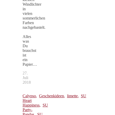
Windlichter
in
vielen
sommerlichen
Farben
nachgebastelt.
Alles
was
Du
brauchst
ist
ein
Papier…
27.
Juli
2018
Calypso
,
Geschenkideen
,
limette
,
SU
Heart
Happiness
,
SU
Party-
Pandas
,
SU