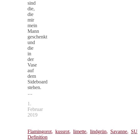
sind
die,
die
mir
mein
Mann
geschenkt
und
die
in
der
Vase
auf
dem
Sideboard
stehen.
…
1.
Februar
2019
Flamingorot
,
kussrot
,
limette
,
lindgrün
,
Savanne
,
SU
Definition