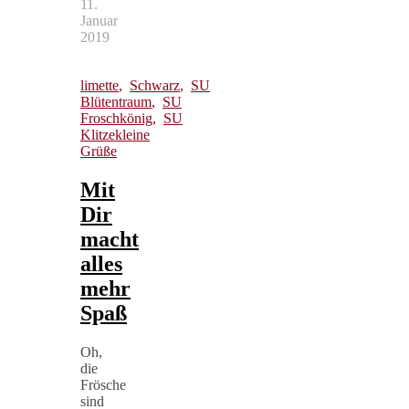
11.
Januar
2019
limette
,
Schwarz
,
SU
Blütentraum
,
SU
Froschkönig
,
SU
Klitzekleine
Grüße
Mit
Dir
macht
alles
mehr
Spaß
Oh,
die
Frösche
sind