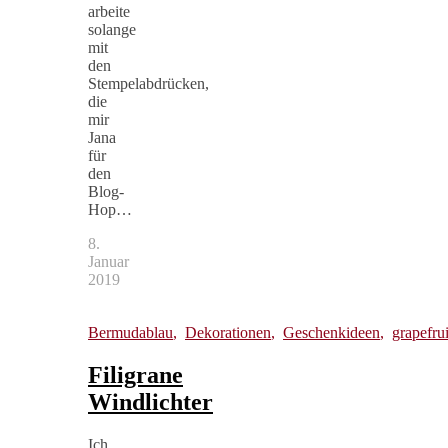
arbeite
solange
mit
den
Stempelabdrücken,
die
mir
Jana
für
den
Blog-
Hop…
8.
Januar
2019
Bermudablau
,
Dekorationen
,
Geschenkideen
,
grapefrui
Filigrane
Windlichter
Ich