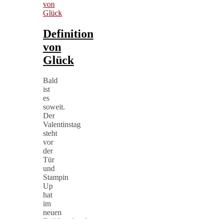
von
Glück
Definition
von
Glück
Bald
ist
es
soweit.
Der
Valentinstag
steht
vor
der
Tür
und
Stampin
Up
hat
im
neuen