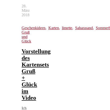
28.
März
2018
Geschenkideen
,
Karten
,
limette
,
Saharasand
,
Sommerb
Gruß
und
Glück
Vorstellung
des
Kartensets
Gruß
+
Glück
im
Video
Ich