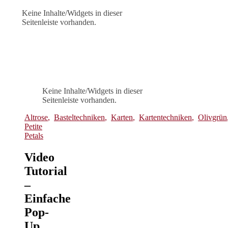
Keine Inhalte/Widgets in dieser
Seitenleiste vorhanden.
Keine Inhalte/Widgets in dieser
Seitenleiste vorhanden.
Altrose
,
Basteltechniken
,
Karten
,
Kartentechniken
,
Olivgrün
Petite
Petals
Video
Tutorial
–
Einfache
Pop-
Up