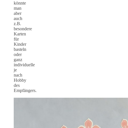
könnte
man
aber
auch
z.B.
besondere
Karten
für
Kinder
basteln
oder
ganz
individuelle
je
nach
Hobby
des
Empfängers.