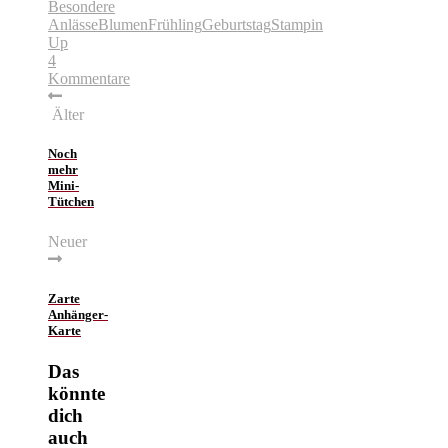
Besondere
Anlässe
Blumen
Frühling
Geburtstag
Stampin
Up
4
Kommentare
Älter
Noch
mehr
Mini-
Tütchen
Neuer
Zarte
Anhänger-
Karte
Das
könnte
dich
auch