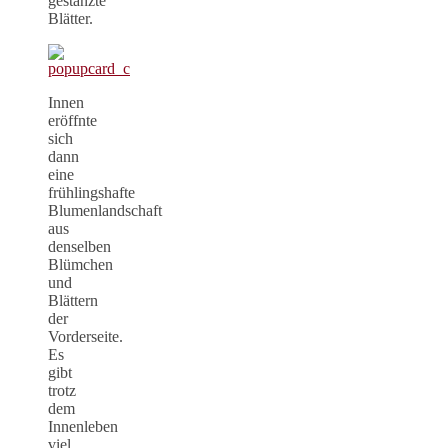
gestanzte
Blätter.
Innen
eröffnte
sich
dann
eine
frühlingshafte
Blumenlandschaft
aus
denselben
Blümchen
und
Blättern
der
Vorderseite.
Es
gibt
trotz
dem
Innenleben
viel