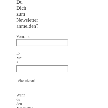
Du
Dich
zum
Newsletter
anmelden?
Vorname
E-
Mail
*
Wenn
du
den