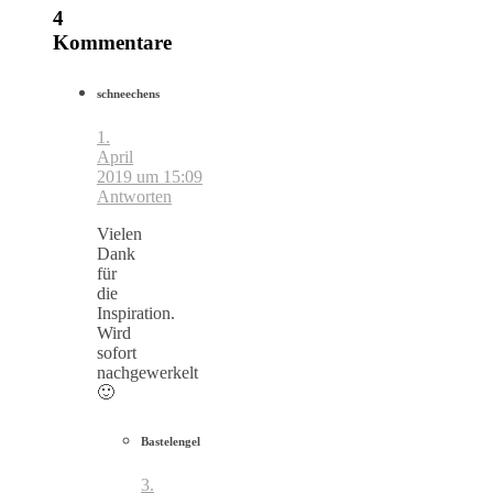
4
Kommentare
schneechens
1.
April
2019 um 15:09
Antworten
Vielen
Dank
für
die
Inspiration.
Wird
sofort
nachgewerkelt
🙂
Bastelengel
3.