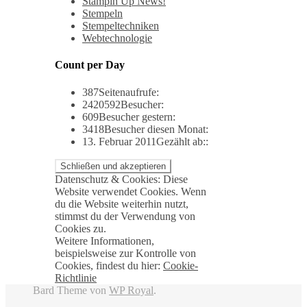
Stampin Up News!
Stempeln
Stempeltechniken
Webtechnologie
Count per Day
387
Seitenaufrufe:
2420592
Besucher:
609
Besucher gestern:
3418
Besucher diesen Monat:
13. Februar 2011
Gezählt ab::
Datenschutz & Cookies: Diese
Website verwendet Cookies. Wenn
du die Website weiterhin nutzt,
stimmst du der Verwendung von
Cookies zu.
Weitere Informationen,
beispielsweise zur Kontrolle von
Cookies, findest du hier:
Cookie-
Richtlinie
Bard Theme von
WP Royal
.