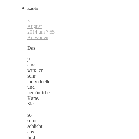
Katrin
3.
August
2014 um 7:55
Antworten
Das
ist
ja
eine
wirklich
sehr
individuelle
und
persönliche
Karte.
Sie
ist
so
schön
schlicht,
das
find