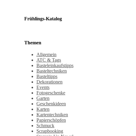
Frühlings-Katalog
Themen
Allgemein
ATC & Tags
Basteleinkaufstipps
Basteltechniken
Basteltipps
Dekorationen
Events
Fotogeschenke
Garten
Geschenkideen
Karten
Kartentechniken
Papierschöpfen
Schmuck
Scrapbooking