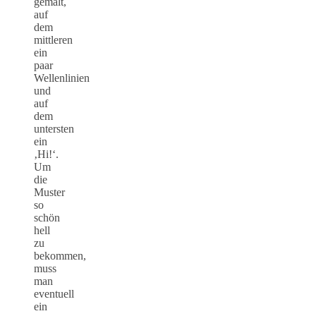
gemalt,
auf
dem
mittleren
ein
paar
Wellenlinien
und
auf
dem
untersten
ein
‚Hi!‘.
Um
die
Muster
so
schön
hell
zu
bekommen,
muss
man
eventuell
ein