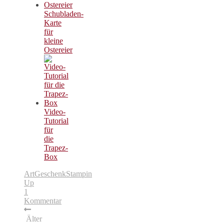
Schubladen-
Karte
für
kleine
Ostereier
Video-
Tutorial
für
die
Trapez-
Box
Art
Geschenk
Stampin
Up
1
Kommentar
Älter