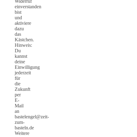
Widerruf
einverstanden
bist
und
aktiviere
dazu
das
Kästchen.
Hinweis:
Du
kannst
deine
Einwilligung
jederzeit
für
die
Zukunft
per
E-
Mail
an
bastelengel@zeit-
zum-
basteln.de
Weitere