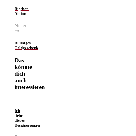
Bigshot-
Aktion
Neuer
Blumiges
Geldgeschenk
Das
könnte
dich
auch
interessieren
Ich
liebe
dieses
Designerpapier