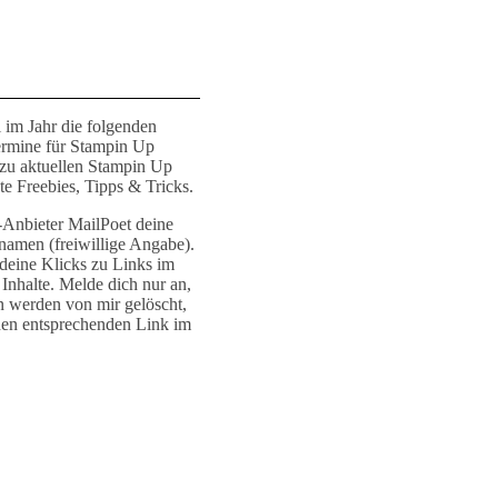
 im Jahr die folgenden
ermine für Stampin Up
 zu aktuellen Stampin Up
e Freebies, Tipps & Tricks.
r-Anbieter MailPoet deine
namen (freiwillige Angabe).
deine Klicks zu Links im
Inhalte. Melde dich nur an,
n werden von mir gelöscht,
den entsprechenden Link im