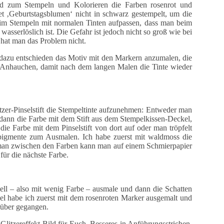
nd zum Stempeln und Kolorieren die Farben rosenrot und
 ‚Geburtstagsblumen‘ nicht in schwarz gestempelt, um die
im Stempeln mit normalen Tinten aufpassen, dass man beim
wasserlöslich ist. Die Gefahr ist jedoch nicht so groß wie bei
 hat man das Problem nicht.
 dazu entschieden das Motiv mit den Markern anzumalen, die
z Anhauchen, damit nach dem langen Malen die Tinte wieder
tzer-Pinselstift die Stempeltinte aufzunehmen: Entweder man
ann die Farbe mit dem Stift aus dem Stempelkissen-Deckel,
e Farbe mit dem Pinselstift von dort auf oder man tröpfelt
bpigmente zum Ausmalen. Ich habe zuerst mit waldmoss die
t man zwischen den Farben kann man auf einem Schmierpapier
 für die nächste Farbe.
ell – also mit wenig Farbe – ausmale und dann die Schatten
el habe ich zuerst mit dem rosenroten Marker ausgemalt und
rüber gegangen.
Glitzereffekt-Bild für Euch. Besseres in Anführungsstrichen,