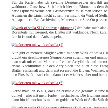
Für die Karte habe ich savanne Designerpapier gewählt u
waldmoos. Ganz bewußt habe ich hier die Blume aus dem Set
harte Optik zu vermeiden. Grundsätzlich muss man jedoch be
Ausmalen die Linien nicht zu sehr verwischt, da Wink of Stella 
Aquapaintern. Bei Archivtinten, Memeto oder Staz-On passiert
Ich habe mich also
Rosenteile mit rosenrot, die Blätter mit waldmoos. Noch kur
feucht ist und dann Aufstempeln.
Nun gibt es mehrere Möglichkeiten mit dem Wink of Stella Gli
drückt ein geschlossenes Stempelkissen zusammen und nimmt d
man malt mit einem Marker auf einem Acrylblock und nimmt di
etwas Nachfülltinte auf den Acrylblock und nutzt diese Far
Blätter ausgemalt und dann mit rosenrot die Blüten. Wechsel
den Pinselstift auswischen, dann ist er wieder sauber und bereit
Gerne male ich so aus, dass ich erstmald die gesamte Blume h
dunkel – also mit mehr Farbe – nacharbeite. Die Blumenstemp
dann bin ich nochmals mit dem goldenen Wink of Stella Stift d
Hier das „bessere“ 