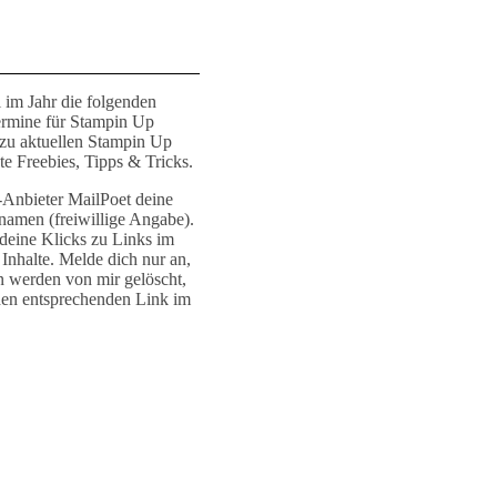
 im Jahr die folgenden
ermine für Stampin Up
 zu aktuellen Stampin Up
e Freebies, Tipps & Tricks.
r-Anbieter MailPoet deine
namen (freiwillige Angabe).
deine Klicks zu Links im
Inhalte. Melde dich nur an,
n werden von mir gelöscht,
den entsprechenden Link im