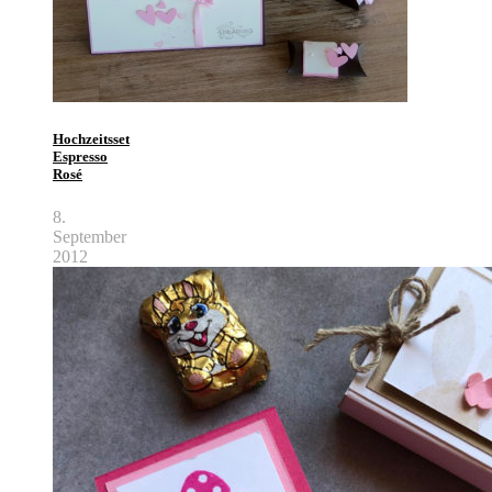
Hochzeitsset
Espresso
Rosé
8.
September
2012