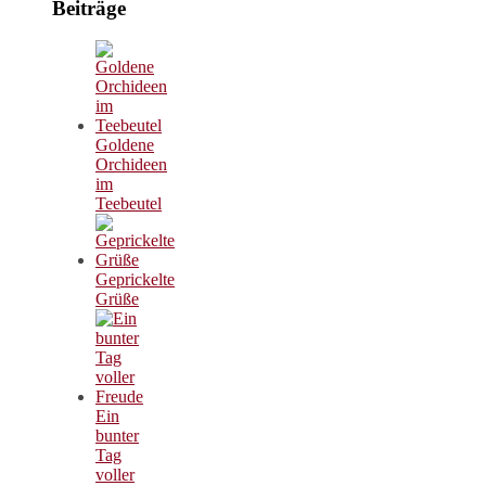
Beiträge
Goldene
Orchideen
im
Teebeutel
Geprickelte
Grüße
Ein
bunter
Tag
voller