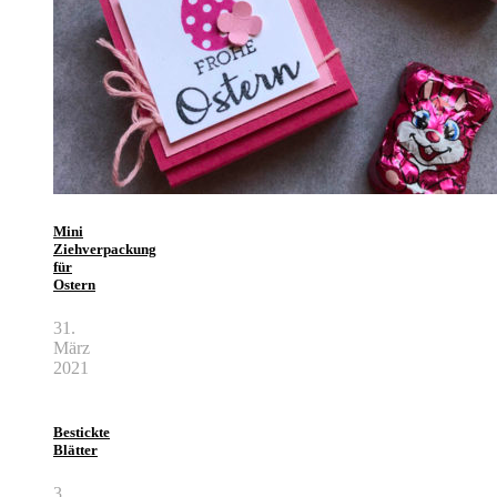
Mini
Ziehverpackung
für
Ostern
31.
März
2021
Bestickte
Blätter
3.