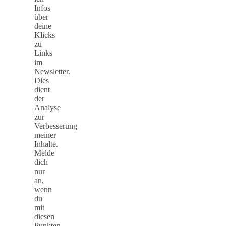
Infos
über
deine
Klicks
zu
Links
im
Newsletter.
Dies
dient
der
Analyse
zur
Verbesserung
meiner
Inhalte.
Melde
dich
nur
an,
wenn
du
mit
diesen
Punkten