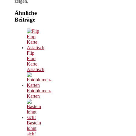
zeigen.
Ähnliche
Beiträge
Flip
Flop
Karte
Asiatisch
Fotoblumen-
Karten
Basteln
lohnt
sich!