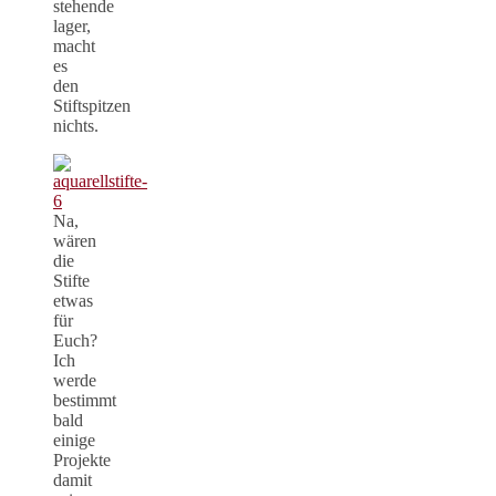
stehende
lager,
macht
es
den
Stiftspitzen
nichts.
Na,
wären
die
Stifte
etwas
für
Euch?
Ich
werde
bestimmt
bald
einige
Projekte
damit