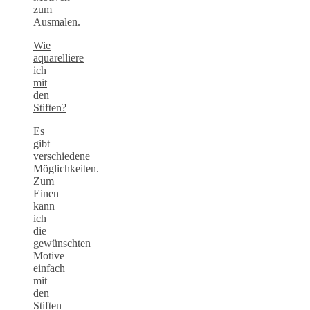
zum
Ausmalen.
Wie
aquarelliere
ich
mit
den
Stiften?
Es
gibt
verschiedene
Möglichkeiten.
Zum
Einen
kann
ich
die
gewünschten
Motive
einfach
mit
den
Stiften