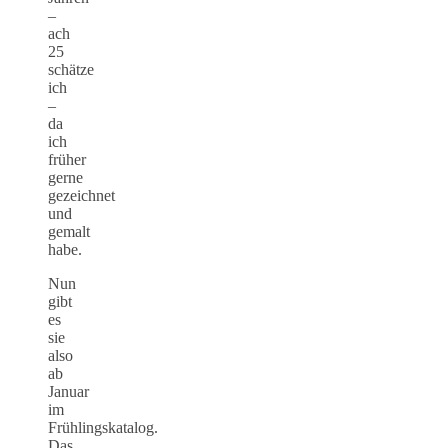
–
ach
25
schätze
ich
–
da
ich
früher
gerne
gezeichnet
und
gemalt
habe.
Nun
gibt
es
sie
also
ab
Januar
im
Frühlingskatalog.
Das