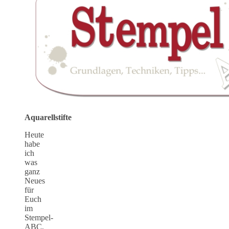
Aquarellstifte
Heute
habe
ich
was
ganz
Neues
für
Euch
im
Stempel-
ABC,