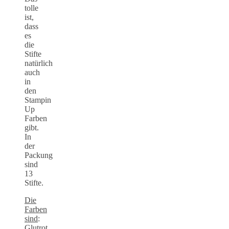
tolle
ist,
dass
es
die
Stifte
natürlich
auch
in
den
Stampin
Up
Farben
gibt.
In
der
Packung
sind
13
Stifte.
Die
Farben
sind
:
Glutrot,